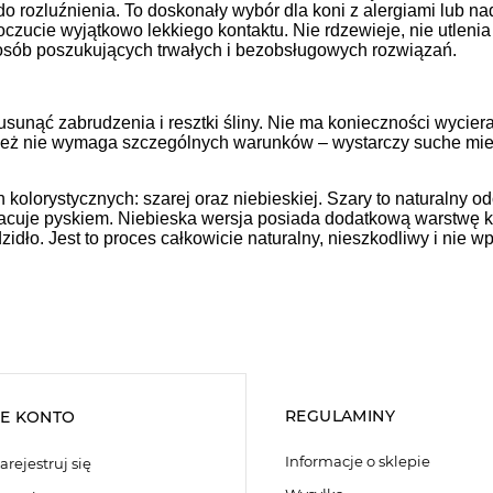
o rozluźnienia. To doskonały wybór dla koni z alergiami lub nad
poczucie wyjątkowo lekkiego kontaktu. Nie rdzewieje, nie utleni
 osób poszukujących trwałych i bezobsługowych rozwiązań.
unąć zabrudzenia i resztki śliny. Nie ma konieczności wycieran
ież nie wymaga szczególnych warunków – wystarczy suche miej
olorystycznych: szarej oraz niebieskiej. Szary to naturalny od
acuje pyskiem. Niebieska wersja posiada dodatkową warstwę kol
zidło. Jest to proces całkowicie naturalny, nieszkodliwy i nie
REGULAMINY
E KONTO
Informacje o sklepie
arejestruj się