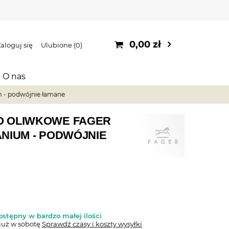
0,00 zł
aloguj się
Ulubione
0
O nas
m - podwójnie łamane
O OLIWKOWE FAGER
ANIUM - PODWÓJNIE
ostępny w bardzo małej ilości
już
w sobotę
Sprawdź czasy i koszty wysyłki