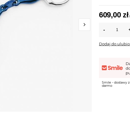
609,00 zł
Dodaj do ulubi
D
d
pu
Smile - dostawy z
darmo