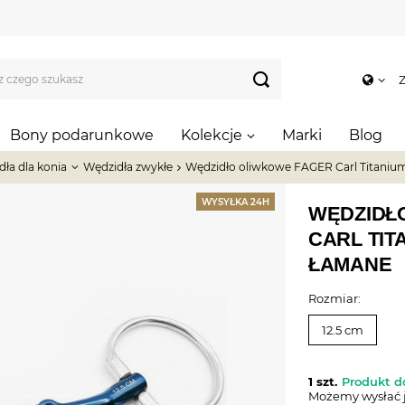
Z
Bony podarunkowe
Kolekcje
Marki
Blog
ła dla konia
Wędzidła zwykłe
Wędzidło oliwkowe FAGER Carl Titaniu
WYSYŁKA 24H
WĘDZIDŁ
CARL TIT
ŁAMANE
Rozmiar:
12.5 cm
1 szt.
Produkt d
Możemy wysłać 