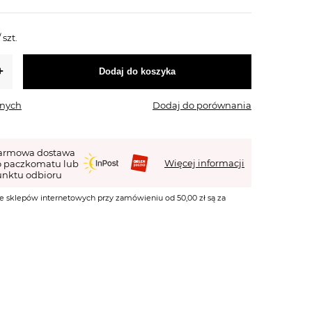
/
szt.
Dodaj do koszyka
onych
Dodaj do porównania
armowa dostawa
Więcej informacji
o paczkomatu lub
nktu odbioru
e sklepów internetowych przy zamówieniu od 50,00 zł są za