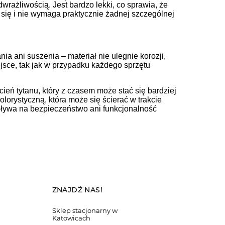
wrażliwością. Jest bardzo lekki, co sprawia, że
a się i nie wymaga praktycznie żadnej szczególnej
ia ani suszenia – materiał nie ulegnie korozji,
sce, tak jak w przypadku każdego sprzętu
cień tytanu, który z czasem może stać się bardziej
orystyczną, która może się ścierać w trakcie
 wpływa na bezpieczeństwo ani funkcjonalność
ZNAJDŹ NAS!
Sklep stacjonarny w
Katowicach