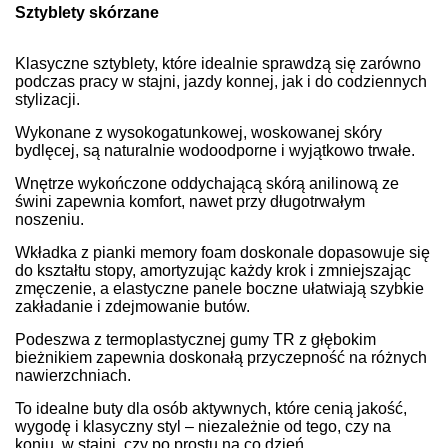
Sztyblety skórzane
Klasyczne sztyblety, które idealnie sprawdzą się zarówno
podczas pracy w stajni, jazdy konnej, jak i do codziennych
stylizacji.
Wykonane z wysokogatunkowej, woskowanej skóry
bydlęcej, są naturalnie wodoodporne i wyjątkowo trwałe.
Wnętrze wykończone oddychającą skórą anilinową ze
świni zapewnia komfort, nawet przy długotrwałym
noszeniu.
Wkładka z pianki memory foam doskonale dopasowuje się
do kształtu stopy, amortyzując każdy krok i zmniejszając
zmęczenie, a elastyczne panele boczne ułatwiają szybkie
zakładanie i zdejmowanie butów.
Podeszwa z termoplastycznej gumy TR z głębokim
bieżnikiem zapewnia doskonałą przyczepność na różnych
nawierzchniach.
To idealne buty dla osób aktywnych, które cenią jakość,
wygodę i klasyczny styl – niezależnie od tego, czy na
koniu, w stajni, czy po prostu na co dzień.