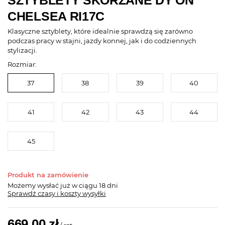
SZTYBLETY SKÓRZANE DY'ON
CHELSEA RI17C
Klasyczne sztyblety, które idealnie sprawdzą się zarówno
podczas pracy w stajni, jazdy konnej, jak i do codziennych
stylizacji.
Rozmiar:
37
38
39
40
41
42
43
44
45
Produkt na zamówienie
Możemy wysłać już
w ciągu 18 dni
Sprawdź czasy i koszty wysyłki
669,00 zł