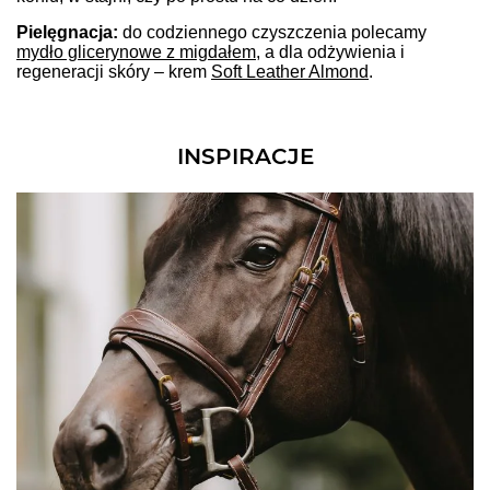
Pielęgnacja:
do codziennego czyszczenia polecamy
mydło glicerynowe z migdałem
, a dla odżywienia i
regeneracji skóry – krem
Soft Leather Almond
.
INSPIRACJE