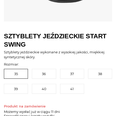
SZTYBLETY JEŹDZIECKIE START
SWING
Sztyblety jeździeckie wykonane z wysokiej jakości, miękkiej
syntetycznej skóry.
Rozmiar:
35
36
37
38
39
40
41
Produkt na zamówienie
Możemy wysłać już
w ciągu 11 dni
Sprawdź czasy i koszty wysyłki