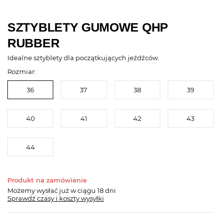
SZTYBLETY GUMOWE QHP
RUBBER
Idealne sztyblety dla początkujących jeźdźców.
Rozmiar:
36
37
38
39
40
41
42
43
44
Produkt na zamówienie
Możemy wysłać już
w ciągu 18 dni
Sprawdź czasy i koszty wysyłki