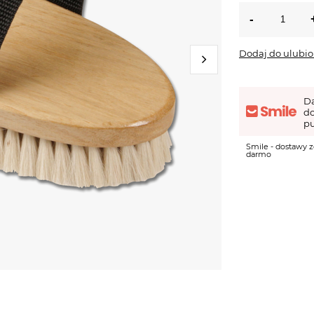
Dodaj do ulubi
D
d
pu
Smile - dostawy z
darmo