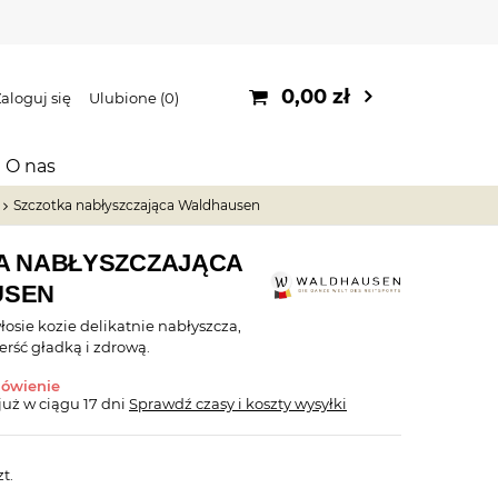
0,00 zł
aloguj się
Ulubione
0
O nas
Szczotka nabłyszczająca Waldhausen
A NABŁYSZCZAJĄCA
USEN
łosie kozie delikatnie nabłyszcza,
erść gładką i zdrową.
mówienie
już
w ciągu 17 dni
Sprawdź czasy i koszty wysyłki
zt.