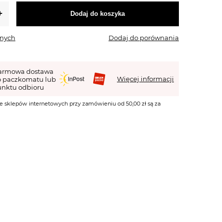
Dodaj do koszyka
onych
Dodaj do porównania
armowa dostawa
Więcej informacji
o paczkomatu lub
nktu odbioru
e sklepów internetowych przy zamówieniu od 50,00 zł są za