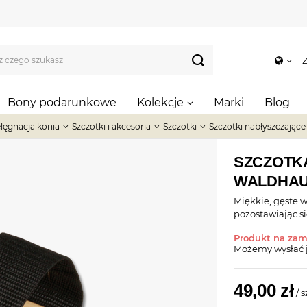
Z
Bony podarunkowe
Kolekcje
Marki
Blog
elęgnacja konia
Szczotki i akcesoria
Szczotki
Szczotki nabłyszczające
SZCZOTK
WALDHA
Miękkie, gęste w
pozostawiając si
Produkt na za
Możemy wysłać 
49,00 zł
/
s