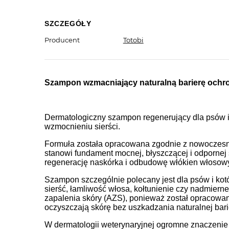
SZCZEGÓŁY
Producent
Totobi
Szampon wzmacniający naturalną barierę ochro
Dermatologiczny szampon regenerujący dla psów i 
wzmocnieniu sierści.
Formuła została opracowana zgodnie z nowoczesną f
stanowi fundament mocnej, błyszczącej i odpornej 
regenerację naskórka i odbudowę włókien włosow
Szampon szczególnie polecany jest dla psów i kotó
sierść, łamliwość włosa, kołtunienie czy nadmiern
zapalenia skóry (AZS), ponieważ został opracowan
oczyszczają skórę bez uszkadzania naturalnej bar
W dermatologii weterynaryjnej ogromne znaczenie 