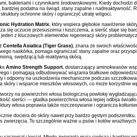
mi, bakteriami i czynnikami środowiskowymi. Kiedy dochodzi d
, bardziej podatna na świąd, stany zapalne i nadreaktywność. 
ruktury ochronne skóry i ograniczyć utratę wilgoci.
onic Hydration Matrix
, który wspiera głębokie nawilżenie sk
a się uczucie przesuszenia i łuszczenia, a sierść staje się bar
jeden z kluczowych elementów regeneracji skóry problematyczn
eż
Centella Asiatica (Tiger Grass)
, znana ze swoich właściwośc
 nowego naskórka, pomaga ograniczać stany zapalne oraz przys
nioną, swędzącą lub reaktywną skórą.
eks
Amino Strength Support
, dostarczający aminokwasów wsp
go i pomagają odbudowywać wiązania białkowe odpowiedzialne
żysty i odporny na uszkodzenia mechaniczne podczas szczotkowa
skóry i wsparcie mieszków włosowych, co może korzystnie wpły
tworzy na powierzchni włosa biologiczną powłokę wygładzającą
kość sierści — gładka powierzchnia włosa lepiej odbija światło
uktury włosa poprawia także rozczesywanie i ogranicza kołtunie
cznie dociera do skóry nawet przy bardzo gęstym podszerstku. 
es zwierzęcia. To szczególnie ważne u psów i kotów wrażliwych 
szczeniąt i kociąt. Młode zwierzęta mają cieńszą i bardziej pr