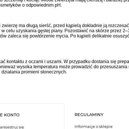
kosmetyków o odpowiednim pH.
li zwierzę ma długą sierść, przed kąpielą dokładnie ją rozczes
w celu uzyskania gęstej piany. Pozostawić na skórze przez 2–3
ów zaleca się powtórzenie mycia. Po kąpieli delikatnie osuszyć
kać kontaktu z oczami i uszami. W przypadku dostania się prep
nieważ wysoka temperatura może prowadzić do przesuszania s
 działania promieni słonecznych.
REGULAMINY
E KONTO
Informacje o sklepie
arejestruj się