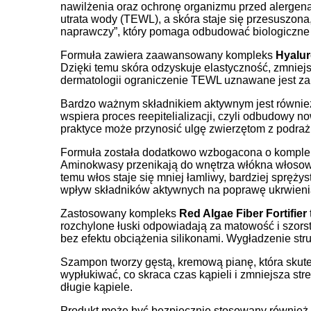
nawilżenia oraz ochronę organizmu przed alergena
utrata wody (TEWL), a skóra staje się przesuszona
naprawczy”, który pomaga odbudować biologiczne st
Formuła zawiera zaawansowany kompleks
Hyalur
Dzięki temu skóra odzyskuje elastyczność, zmniejsz
dermatologii ograniczenie TEWL uznawane jest za 
Bardzo ważnym składnikiem aktywnym jest równi
wspiera proces reepitelializacji, czyli odbudowy
praktyce może przynosić ulgę zwierzętom z podraż
Formuła została dodatkowo wzbogacona o kompl
Aminokwasy przenikają do wnętrza włókna włosowe
temu włos staje się mniej łamliwy, bardziej sprę
wpływ składników aktywnych na poprawę ukrwienia 
Zastosowany kompleks
Red Algae Fiber Fortifier
rozchylone łuski odpowiadają za matowość i szorst
bez efektu obciążenia silikonami. Wygładzenie str
Szampon tworzy gęstą, kremową pianę, która skute
wypłukiwać, co skraca czas kąpieli i zmniejsza str
długie kąpiele.
Produkt może być bezpiecznie stosowany również u 