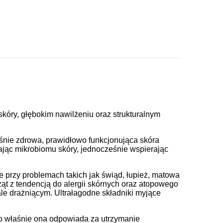
kóry, głębokim nawilżeniu oraz strukturalnym
aśnie zdrowa, prawidłowo funkcjonująca skóra
zając mikrobiomu skóry, jednocześnie wspierając
e przy problemach takich jak świąd, łupież, matowa
ząt z tendencją do alergii skórnych oraz atopowego
le drażniącym. Ultrałagodne składniki myjące
To właśnie ona odpowiada za utrzymanie