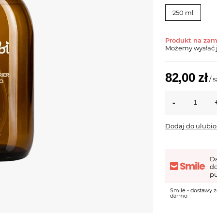
250 ml
Produkt na za
Możemy wysłać 
82,00 zł
/
s
Dodaj do ulubi
D
d
pu
Smile - dostawy z
darmo