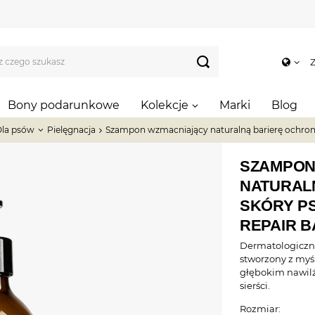
Z
Bony podarunkowe
Kolekcje
Marki
Blog
la psów
Pielęgnacja
Szampon wzmacniający naturalną barierę ochronn
SZAMPON
NATURAL
SKÓRY PS
REPAIR 
Dermatologiczny
stworzony z myś
głębokim nawil
sierści.
Rozmiar: