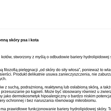
nną skóry psa i kota
kotów, stworzony z myślą o odbudowie bariery hydrolipidowej s
ilozofią pielęgnacji „od skóry do siły włosa”, ponieważ to wł
sierści. Produkt delikatnie usuwa zanieczyszczenia, nie zabur
ych.
w z suchą, podrażnioną, reaktywną lub osłabioną skórą, a takż
e przesuszanie po kąpieli. Może być stosowany również u zwier
y jako dermokosmetyk hipoalergiczny o bardzo niskim potencja
iery ochronnej i bez naruszania równowagi mikrobiomu.
ma prawidłowe funkcjonowanie bariery hydrolipidowej skóry. 