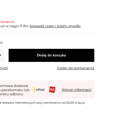
mówienie
już
w ciągu 11 dni
Sprawdź czasy i koszty wysyłki
zt.
Dodaj do koszyka
onych
Dodaj do porównania
armowa dostawa
Więcej informacji
o paczkomatu lub
nktu odbioru
e sklepów internetowych przy zamówieniu od 50,00 zł są za