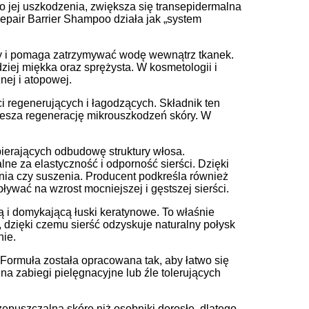
o jej uszkodzenia, zwiększa się transepidermalna
Repair Barrier Shampoo działa jak „system
óry i pomaga zatrzymywać wodę wewnątrz tkanek.
dziej miękka oraz sprężysta. W kosmetologii i
ej i atopowej.
i regenerujących i łagodzących. Składnik ten
piesza regenerację mikrouszkodzeń skóry. W
ierających odbudowę struktury włosa.
 za elastyczność i odporność sierści. Dzięki
nia czy suszenia. Producent podkreśla również
wać na wzrost mocniejszej i gęstszej sierści.
 i domykającą łuski keratynowe. To właśnie
, dzięki czemu sierść odzyskuje naturalny połysk
nie.
Formuła została opracowana tak, aby łatwo się
na zabiegi pielęgnacyjne lub źle tolerujących
zepuszczalną skórę niż osobniki dorosłe, dlatego