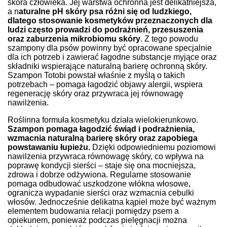
skóra człowieka. Jej warstwa ochronna jest delikatniejsza,
a n
aturalne pH skóry psa różni się od ludzkiego,
dlatego stosowanie kosmetyków przeznaczonych dla
ludzi często prowadzi do podrażnień, przesuszenia
oraz zaburzenia mikrobiomu skóry
. Z tego powodu
szampony dla psów powinny być opracowane specjalnie
dla ich potrzeb i zawierać łagodne substancje myjące oraz
składniki wspierające naturalną barierę ochronną skóry.
Szampon Totobi powstał właśnie z myślą o takich
potrzebach – pomaga łagodzić objawy alergii, wspiera
regenerację skóry oraz przywraca jej równowagę
nawilżenia.
Roślinna formuła kosmetyku działa wielokierunkowo.
Szampon pomaga łagodzić świąd i podrażnienia,
wzmacnia naturalną barierę skóry oraz zapobiega
powstawaniu łupieżu.
Dzięki odpowiedniemu poziomowi
nawilżenia przywraca równowagę skóry, co wpływa na
poprawę kondycji sierści – staje się ona mocniejsza,
zdrowa i dobrze odżywiona. Regularne stosowanie
pomaga odbudować uszkodzone włókna włosowe,
ogranicza wypadanie sierści oraz wzmacnia cebulki
włosów. Jednocześnie delikatna kąpiel może być ważnym
elementem budowania relacji pomiędzy psem a
opiekunem, ponieważ podczas pielęgnacji można