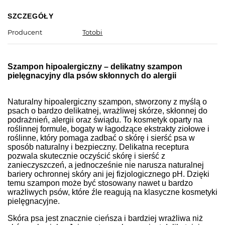
SZCZEGÓŁY
Producent
Totobi
Szampon h
ipoalergiczny
– delikatny szampon
pielęgnacyjny dla psów skłonnych do alergii
Naturalny hipoalergiczny szampon, stworzony z myślą o
psach o bardzo delikatnej, wrażliwej skórze, skłonnej do
podrażnień, alergii oraz świądu.
To kosmetyk oparty na
roślinnej formule, bogaty w łagodzące ekstrakty ziołowe i
roślinne, który pomaga zadbać o skórę i sierść psa w
sposób naturalny i bezpieczny. Delikatna receptura
pozwala skutecznie oczyścić skórę i sierść z
zanieczyszczeń, a jednocześnie nie narusza naturalnej
bariery ochronnej skóry ani jej fizjologicznego pH. Dzięki
temu szampon może być stosowany nawet u bardzo
wrażliwych psów, które źle reagują na klasyczne kosmetyki
pielęgnacyjne.
Skóra psa jest znacznie cieńsza i bardziej wrażliwa niż