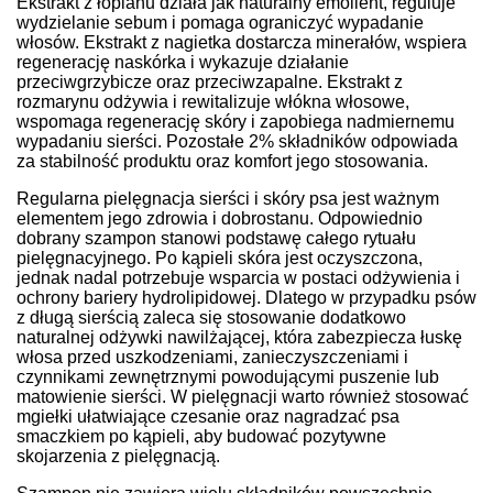
Ekstrakt z łopianu działa jak naturalny emolient, reguluje
wydzielanie sebum i pomaga ograniczyć wypadanie
włosów. Ekstrakt z nagietka dostarcza minerałów, wspiera
regenerację naskórka i wykazuje działanie
przeciwgrzybicze oraz przeciwzapalne. Ekstrakt z
rozmarynu odżywia i rewitalizuje włókna włosowe,
wspomaga regenerację skóry i zapobiega nadmiernemu
wypadaniu sierści. Pozostałe 2% składników odpowiada
za stabilność produktu oraz komfort jego stosowania.
Regularna pielęgnacja sierści i skóry psa jest ważnym
elementem jego zdrowia i dobrostanu. Odpowiednio
dobrany szampon stanowi podstawę całego rytuału
pielęgnacyjnego. Po kąpieli skóra jest oczyszczona,
jednak nadal potrzebuje wsparcia w postaci odżywienia i
ochrony bariery hydrolipidowej. Dlatego w przypadku psów
z długą sierścią zaleca się stosowanie dodatkowo
naturalnej odżywki nawilżającej, która zabezpiecza łuskę
włosa przed uszkodzeniami, zanieczyszczeniami i
czynnikami zewnętrznymi powodującymi puszenie lub
matowienie sierści. W pielęgnacji warto również stosować
mgiełki ułatwiające czesanie oraz nagradzać psa
smaczkiem po kąpieli, aby budować pozytywne
skojarzenia z pielęgnacją.