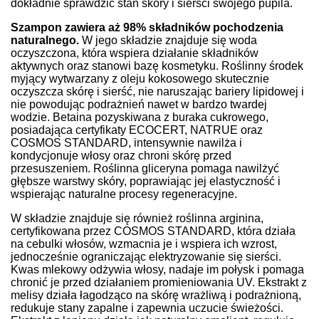
dokładnie sprawdzić stan skóry i sierści swojego pupila.
Szampon zawiera aż 98% składników pochodzenia
naturalnego.
W jego składzie znajduje się woda
oczyszczona, która wspiera działanie składników
aktywnych oraz stanowi bazę kosmetyku. Roślinny środek
myjący wytwarzany z oleju kokosowego skutecznie
oczyszcza skórę i sierść, nie naruszając bariery lipidowej i
nie powodując podrażnień nawet w bardzo twardej
wodzie. Betaina pozyskiwana z buraka cukrowego,
posiadająca certyfikaty ECOCERT, NATRUE oraz
COSMOS STANDARD, intensywnie nawilża i
kondycjonuje włosy oraz chroni skórę przed
przesuszeniem. Roślinna gliceryna pomaga nawilżyć
głębsze warstwy skóry, poprawiając jej elastyczność i
wspierając naturalne procesy regeneracyjne.
W składzie znajduje się również roślinna arginina,
certyfikowana przez COSMOS STANDARD, która działa
na cebulki włosów, wzmacnia je i wspiera ich wzrost,
jednocześnie ograniczając elektryzowanie się sierści.
Kwas mlekowy odżywia włosy, nadaje im połysk i pomaga
chronić je przed działaniem promieniowania UV. Ekstrakt z
melisy działa łagodząco na skórę wrażliwą i podrażnioną,
redukuje stany zapalne i zapewnia uczucie świeżości.