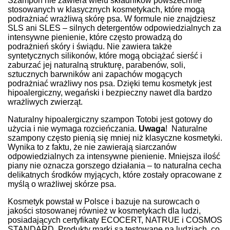
Szampon nie zawiera wielu składników powszechnie
stosowanych w klasycznych kosmetykach, które mogą
podrażniać wrażliwą skórę psa. W formule nie znajdziesz
SLS ani SLES – silnych detergentów odpowiedzialnych za
intensywne pienienie, które często prowadzą do
podrażnień skóry i świądu. Nie zawiera także
syntetycznych silikonów, które mogą obciążać sierść i
zaburzać jej naturalną strukturę, parabenów, soli,
sztucznych barwników ani zapachów mogących
podrażniać wrażliwy nos psa. Dzięki temu kosmetyk jest
hipoalergiczny, wegański i bezpieczny nawet dla bardzo
wrażliwych zwierząt.
Naturalny hipoalergiczny szampon Totobi jest gotowy do
użycia i nie wymaga rozcieńczania.
Uwaga
!
Naturalne
szampony często pienią się mniej niż klasyczne kosmetyki.
Wynika to z faktu, że nie zawierają siarczanów
odpowiedzialnych za intensywne pienienie. Mniejsza ilość
piany nie oznacza gorszego działania – to naturalna cecha
delikatnych środków myjących, które zostały opracowane z
myślą o wrażliwej skórze psa.
Kosmetyk powstał w Polsce i bazuje na surowcach o
jakości stosowanej również w kosmetykach dla ludzi,
posiadających certyfikaty ECOCERT, NATRUE i COSMOS
STANDARD. Produkty marki są testowane na ludziach, co