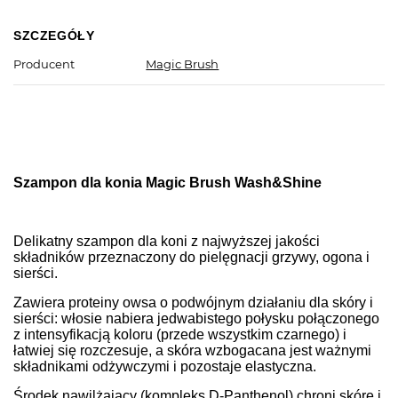
SZCZEGÓŁY
Producent
Magic Brush
Szampon dla konia Magic Brush Wash&Shine
Delikatny szampon dla koni z najwyższej jakości
składników przeznaczony do pielęgnacji grzywy, ogona i
sierści.
Zawiera proteiny owsa o podwójnym działaniu dla skóry i
sierści: włosie nabiera jedwabistego połysku połączonego
z intensyfikacją koloru (przede wszystkim czarnego) i
łatwiej się rozczesuje, a skóra wzbogacana jest ważnymi
składnikami odżywczymi i pozostaje elastyczna.
Środek nawilżający (kompleks D-Panthenol) chroni skórę i