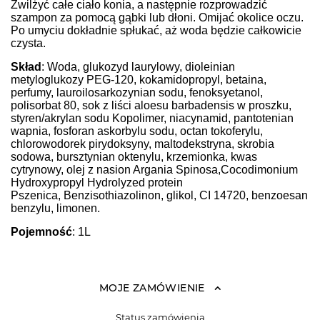
Zwilżyć całe ciało konia, a następnie rozprowadzić
szampon za pomocą gąbki lub dłoni. Omijać okolice oczu.
Po umyciu dokładnie spłukać, aż woda będzie całkowicie
czysta.
Skład
: Woda, glukozyd laurylowy, dioleinian
metyloglukozy PEG-120, kokamidopropyl, betaina,
perfumy, lauroilosarkozynian sodu, fenoksyetanol,
polisorbat 80, sok z liści aloesu barbadensis w proszku,
styren/akrylan sodu Kopolimer, niacynamid, pantotenian
wapnia, fosforan askorbylu sodu, octan tokoferylu,
chlorowodorek pirydoksyny, maltodekstryna, skrobia
sodowa, bursztynian oktenylu, krzemionka, kwas
cytrynowy, olej z nasion Argania Spinosa,Cocodimonium
Hydroxypropyl Hydrolyzed protein
Pszenica, Benzisothiazolinon, glikol, CI 14720, benzoesan
benzylu, limonen.
Pojemność
: 1L
MOJE ZAMÓWIENIE
Status zamówienia