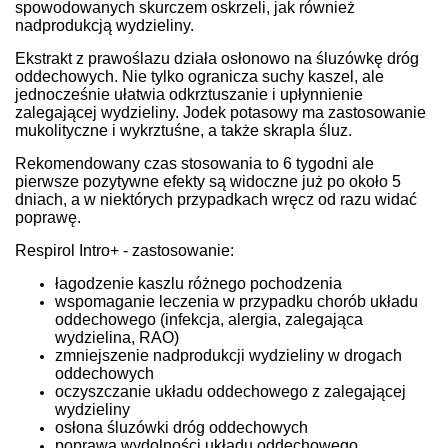
spowodowanych skurczem oskrzeli, jak również
nadprodukcją wydzieliny.
Ekstrakt z prawoślazu działa osłonowo na śluzówkę dróg
oddechowych. Nie tylko ogranicza suchy kaszel, ale
jednocześnie ułatwia odkrztuszanie i upłynnienie
zalegającej wydzieliny. Jodek potasowy ma zastosowanie
mukolityczne i wykrztuśne, a także skrapla śluz.
Rekomendowany czas stosowania to 6 tygodni ale
pierwsze pozytywne efekty są widoczne już po około 5
dniach, a w niektórych przypadkach wręcz od razu widać
poprawę.
Respirol Intro+ - zastosowanie:
łagodzenie kaszlu różnego pochodzenia
wspomaganie leczenia w przypadku chorób układu
oddechowego (infekcja, alergia, zalegająca
wydzielina, RAO)
zmniejszenie nadprodukcji wydzieliny w drogach
oddechowych
oczyszczanie układu oddechowego z zalegającej
wydzieliny
osłona śluzówki dróg oddechowych
poprawa wydolności układu oddechowego