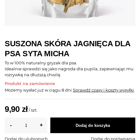
SUSZONA SKÓRA JAGNIĘCA DLA
PSA SYTA MICHA
To w 100% naturalny gryzak dla psa.
Idealnie sprawdzi się jako nagroda dla pupila, zapewniając mu
rozrywkę na dłuższą chwilę.
Produkt na zamówienie
Możemy wysłać już
w ciągu 8 dni
Sprawdź czasy i koszty wysyłki
9,90 zł
/
szt.
Dodaj do koszyka
Dodaj do ulubionych
Dodaj do porównania