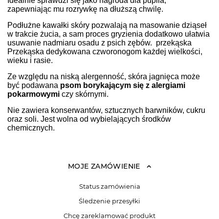
Idealnie sprawdzi się jako nagroda dla pupila,
zapewniając mu rozrywkę na dłuższą chwilę.
Podłużne kawałki skóry pozwalają na masowanie dziąseł
w trakcie żucia, a sam proces gryzienia dodatkowo ułatwia
usuwanie nadmiaru osadu z psich zębów. przekąska
Przekąska dedykowana czworonogom każdej wielkości,
wieku i rasie.
Ze względu na niską alergenność, skóra jagnięca może
być podawana
psom borykającym się z alergiami
pokarmowymi
czy
skórnymi.
Nie zawiera konserwantów, sztucznych barwników, cukru
oraz soli. Jest wolna od wybielających środków
chemicznych.
MOJE ZAMÓWIENIE
Status zamówienia
Śledzenie przesyłki
Chcę zareklamować produkt