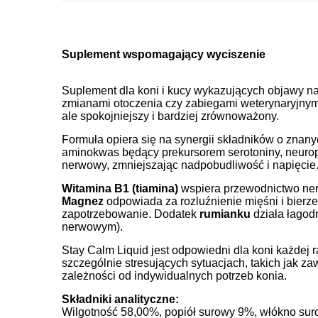
Suplement wspomagający wyciszenie
Suplement dla koni i kucy wykazujących objawy nad
zmianami otoczenia czy zabiegami weterynaryjnymi
ale spokojniejszy i bardziej zrównoważony.
Formuła opiera się na synergii składników o znan
aminokwas będący prekursorem serotoniny, neurop
nerwowy, zmniejszając nadpobudliwość i napięcie
Witamina B1 (tiamina)
wspiera przewodnictwo nerw
Magnez
odpowiada za rozluźnienie mięśni i bierz
zapotrzebowanie. Dodatek
rumianku
działa łagodn
nerwowym).
Stay Calm Liquid jest odpowiedni dla koni każdej 
szczególnie stresujących sytuacjach, takich jak 
zależności od indywidualnych potrzeb konia.
Składniki analityczne:
Wilgotność 58,00%, popiół surowy 9%, włókno sur