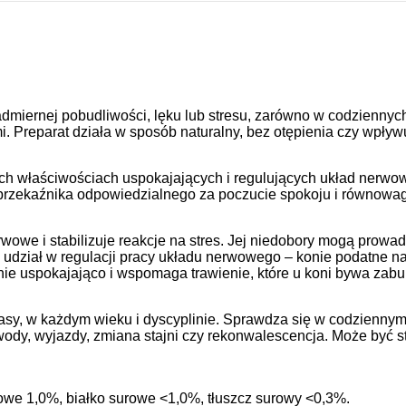
miernej pobudliwości, lęku lub stresu, zarówno w codziennych s
. Preparat działa w sposób naturalny, bez otępienia czy wpływ
ych właściwościach uspokajających i regulujących układ nerw
rzekaźnika odpowiedzialnego za poczucie spokoju i równowagi
.
owe i stabilizuje reakcje na stres. Jej niedobory mogą prowad
e udział w regulacji pracy układu nerwowego – konie podatne n
ie uspokajająco i wspomaga trawienie, które u koni bywa zaburz
rasy, w każdym wieku i dyscyplinie. Sprawdza się w codziennym
zawody, wyjazdy, zmiana stajni czy rekonwalescencja. Może być
owe 1,0%, białko surowe <1,0%, tłuszcz surowy <0,3%.