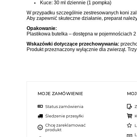
Kuce: 30 ml dziennie (1 pompka)
W przypadku szczególnie zestresowanych koni zale
Aby zapewnić skuteczne działanie, preparat nale
Opakowanie:
Plastikowa butelka – dostępna w pojemnościach 2 L
Wskazówki dotyczące przechowywania:
przecho
Produkt przeznaczony wyłącznie dla zwierząt. Trz
MOJE ZAMÓWIENIE
MOJ
Status zamówienia
Z
Śledzenie przesyłki
K
Chcę zareklamować
L
produkt
L