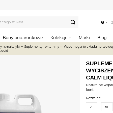
Z
Bony podarunkowe
Kolekcje
Marki
Blog
y i smakołyki
Suplementy i witaminy
Wspomaganie układu nerwowe
iquid
SUPLEME
WYCISZEN
CALM LIQ
Naturalne wspar
koni.
Rozmiar:
2L
5L