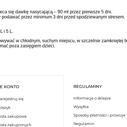
ca się dawkę nasycającą – 90 ml przez pierwsze 5 dni.
ży podawać przez minimum 3 dni przed spodziewanym stresem.
 i 5 L.
wywać w chłodnym, suchym miejscu, w szczelnie zamkniętej bu
ymać poza zasięgiem dzieci.
REGULAMINY
E KONTO
Informacje o sklepie
arejestruj się
Wysyłka
oszyk
Sposoby płatności i prowizje
ista zakupowa
Regulamin
ista zakupionych