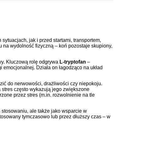
ytuacjach, jak i przed startami, transportem,
u na wydolność fizyczną – koń pozostaje skupiony,
owy. Kluczową rolę odgrywa
L-tryptofan
–
 emocjonalnej. Działa on łagodząco na układ
zić do nerwowości, drażliwości czy niepokoju.
a stres często wykazują jego zwiększone
one przez stres (m.in. rozwolnienie na tle
 stosowaniu, ale także jako wsparcie w
 stosowany tymczasowo lub przez dłuższy czas – w