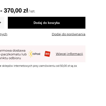
 - 370,00 zł
/
szt.
Dodaj do koszyka
onych
Dodaj do porównania
armowa dostawa
Więcej informacji
o paczkomatu lub
nktu odbioru
e sklepów internetowych przy zamówieniu od 50,00 zł są za