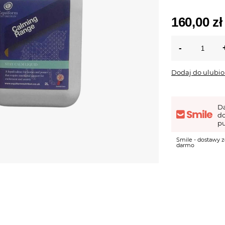
160,00 zł
Dodaj do ulubi
D
d
pu
Smile - dostawy z
darmo