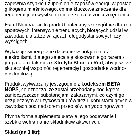
zapewnia szybkie uzupełnienie zapasów energii w postaci
glikogenu mięśniowego, co ma kluczowe znaczenie dla
regeneracji po wysiłku i zmniejszenia uczucia zmęczenia.
Excel Neutra-Lac to produkt polecany szczególnie dla koni
sportowych, intensywnie trenujących, biorących udział w
zawodach, a także w rajdach długodystansowych czy
wyścigach.
Wykazuje synergiczne działanie w połączeniu z
elektrolitami, dlatego zaleca się stosowanie go razem z
preparatami takimi jak
Xtrolyte Blue
lub
Red
, aby jeszcze
skuteczniej wspomóc regenerację i gospodarkę wodno-
elektrolitową.
Produkt wytwarzany jest zgodnie z
kodeksem BETA
NOPS
, co oznacza, że został przebadany pod kątem
zanieczyszczeń substancjami zakazanymi, co czyni go
bezpiecznym w użytkowaniu również u koni startujących w
zawodach pod nadzorem przepisów antydopingowych.
Płynna forma suplementu ułatwia jego podawanie i
szybkie wchłanianie składników aktywnych.
Skład (na 1 litr):