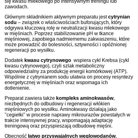
się kwasu mlekowego po intensywnym treningu lub
zawodach.
Głównym składnikiem aktywnym preparatu jest
cytrynian
sodu
– związek o właściwościach buforujących, który
odgrywa kluczową rolę w neutralizacji kwasu mlekowego
w mięśniach. Poprzez stabilizowanie pH w tkance
mięśniowej, zapobiega nadmiernemu zakwaszeniu, które
może prowadzić do bolesności, sztywności i opóźnionej
regeneracji po wysiłku.
Dodatek
kwasu cytrynowego
wspiera cykl Krebsa (cykl
kwasu cytrynowego), czyli szlak metaboliczny
odpowiedzialny za produkcję energii komórkowej (ATP).
Wspólnie z cytrynianem sodu ułatwia on procesy resyntezy
energetycznej w mięśniach oraz wspomaga ich
dotlenienie.
Preparat zawiera także
kompleks aminokwasów
,
niezbędnych do odbudowy i regeneracji włókien
mięśniowych po wysiłku. Aminokwasy działają jako
"cegiełki" w procesie naprawy mikrourazów powstałych w
trakcie intensywnej pracy, wspomagają adaptację
treningową oraz przyspieszają odbudowę mięśni.
Obecność
łatwo przyswajalnych węglowodanów
,