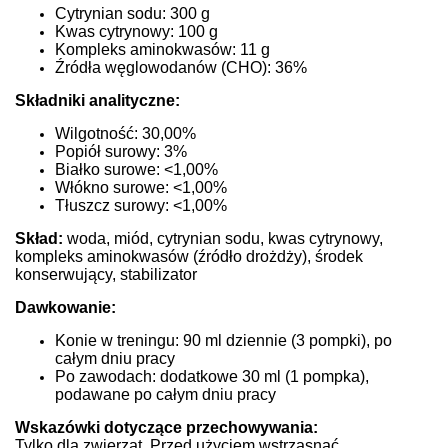
Cytrynian sodu: 300 g
Kwas cytrynowy: 100 g
Kompleks aminokwasów: 11 g
Źródła węglowodanów (CHO): 36%
Składniki analityczne:
Wilgotność: 30,00%
Popiół surowy: 3%
Białko surowe: <1,00%
Włókno surowe: <1,00%
Tłuszcz surowy: <1,00%
Skład:
woda, miód, cytrynian sodu, kwas cytrynowy,
kompleks aminokwasów (źródło drożdży), środek
konserwujący, stabilizator
Dawkowanie:
Konie w treningu: 90 ml dziennie (3 pompki), po
całym dniu pracy
Po zawodach: dodatkowe 30 ml (1 pompka),
podawane po całym dniu pracy
Wskazówki dotyczące przechowywania:
Tylko dla zwierząt. Przed użyciem wstrząsnąć.