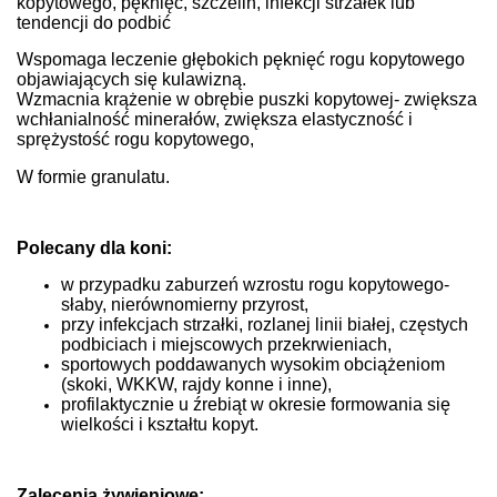
kopytowego, pęknięć, szczelin, infekcji strzałek lub
tendencji do podbić
Wspomaga leczenie głębokich pęknięć rogu kopytowego
objawiających się kulawizną.
Wzmacnia krążenie w obrębie puszki kopytowej- zwiększa
wchłanialność minerałów,
zwiększa elastyczność i
sprężystość rogu kopytowego,
W formie granulatu.
Polecany dla koni:
w przypadku zaburzeń wzrostu rogu kopytowego-
słaby, nierównomierny przyrost,
przy infekcjach strzałki, rozlanej linii białej, częstych
podbiciach i miejscowych przekrwieniach,
sportowych poddawanych wysokim obciążeniom
(skoki, WKKW, rajdy konne i inne),
profilaktycznie u źrebiąt w okresie formowania się
wielkości i kształtu kopyt.
Zalecenia żywieniowe: