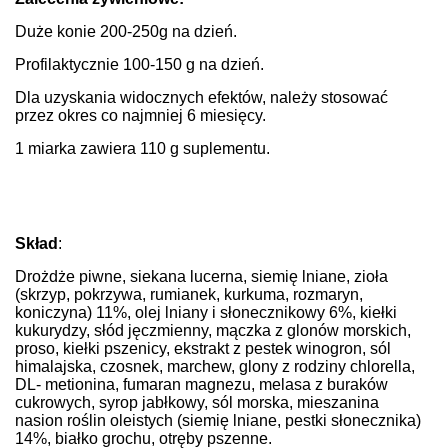
Duże konie 200-250g na dzień.
Profilaktycznie 100-150 g na dzień.
Dla uzyskania widocznych efektów, należy stosować
przez okres co najmniej 6 miesięcy.
1 miarka zawiera 110 g suplementu.
Skład
:
Drożdże piwne, siekana lucerna, siemię lniane, zioła
(skrzyp, pokrzywa, rumianek, kurkuma, rozmaryn,
koniczyna) 11%, olej lniany i słonecznikowy 6%, kiełki
kukurydzy, słód jęczmienny, mączka z glonów morskich,
proso, kiełki pszenicy, ekstrakt z pestek winogron, sól
himalajska, czosnek, marchew, glony z rodziny chlorella,
DL- metionina, fumaran magnezu, melasa z buraków
cukrowych, syrop jabłkowy, sól morska, mieszanina
nasion roślin oleistych (siemię lniane, pestki słonecznika)
14%, białko grochu, otręby pszenne.