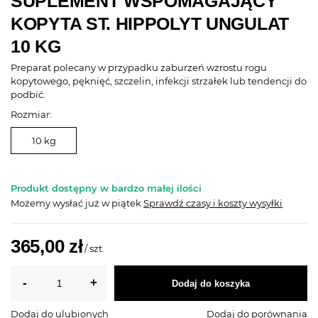
SUPLEMENT WSPOMAGAJĄCY
KOPYTA ST. HIPPOLYT UNGULAT
10 KG
Preparat polecany w przypadku zaburzeń wzrostu rogu
kopytowego, pęknięć, szczelin, infekcji strzałek lub tendencji do
podbić.
Rozmiar:
10 kg
Produkt dostępny w bardzo małej ilości
Możemy wysłać już
w piątek
Sprawdź czasy i koszty wysyłki
365,00 zł
/
szt.
Dodaj do koszyka
Dodaj do ulubionych
Dodaj do porównania