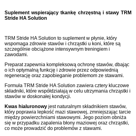
Suplement wspierający tkankę chrzęstną i stawy TRM
Stride HA Solution
TRM Stride HA Solution to suplement w płynie, który
wspomaga zdrowie stawów i chrząstki u koni, które są
szczególnie obciążone intensywnym treningiem i
zawodami.
Preparat zapewnia kompleksową ochronę stawów, dbając
o ich optymalną funkcję i zdrowie przez odpowiednią
regenerację oraz zapobieganie problemom ze stawami.
Formuła TRM Stride HA Solution zawiera cztery kluczowe
składniki, które współdziałają w celu utrzymania chrząstki i
stawów w doskonałej kondycji.
Kwas hialuronowy
jest naturalnym składnikiem stawów,
który poprawia lepkość mazi stawowej, zmniejszając tarcie
między powierzchniami stawowymi. Jego poziom obniża
się w przypadku zapalenia błony maziowej oraz chrząstki,
co może prowadzić do problemów z stawami.