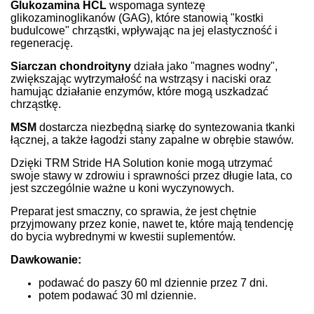
Glukozamina HCL
wspomaga syntezę
glikozaminoglikanów (GAG), które stanowią "kostki
budulcowe" chrząstki, wpływając na jej elastyczność i
regenerację.
Siarczan chondroityny
działa jako "magnes wodny",
zwiększając wytrzymałość na wstrząsy i naciski oraz
hamując działanie enzymów, które mogą uszkadzać
chrząstkę.
MSM
dostarcza niezbędną siarkę do syntezowania tkanki
łącznej, a także łagodzi stany zapalne w obrębie stawów.
Dzięki TRM Stride HA Solution konie mogą utrzymać
swoje stawy w zdrowiu i sprawności przez długie lata, co
jest szczególnie ważne u koni wyczynowych.
Preparat jest smaczny, co sprawia, że jest chętnie
przyjmowany przez konie, nawet te, które mają tendencję
do bycia wybrednymi w kwestii suplementów.
Dawkowanie:
podawać do paszy 60 ml dziennie przez 7 dni.
potem podawać 30 ml dziennie.