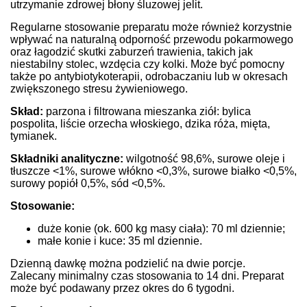
utrzymanie zdrowej błony śluzowej jelit.
Regularne stosowanie preparatu może również korzystnie
wpływać na naturalną odporność przewodu pokarmowego
oraz łagodzić skutki zaburzeń trawienia, takich jak
niestabilny stolec, wzdęcia czy kolki. Może być pomocny
także po antybiotykoterapii, odrobaczaniu lub w okresach
zwiększonego stresu żywieniowego.
Skład:
parzona i filtrowana mieszanka ziół: bylica
pospolita, liście orzecha włoskiego, dzika róża, mięta,
tymianek.
Składniki analityczne:
wilgotność 98,6%, surowe oleje i
tłuszcze <1%, surowe włókno <0,3%, surowe białko <0,5%,
surowy popiół 0,5%, sód <0,5%.
Stosowanie:
duże konie (ok. 600 kg masy ciała): 70 ml dziennie;
małe konie i kuce: 35 ml dziennie.
Dzienną dawkę można podzielić na dwie porcje.
Zalecany minimalny czas stosowania to 14 dni. Preparat
może być podawany przez okres do 6 tygodni.