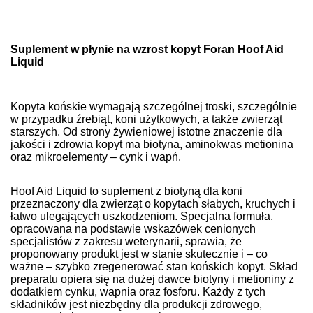
Suplement w płynie na wzrost kopyt Foran Hoof Aid
Liquid
Kopyta końskie wymagają szczególnej troski, szczególnie
w przypadku źrebiąt, koni użytkowych, a także zwierząt
starszych. Od strony żywieniowej istotne znaczenie dla
jakości i zdrowia kopyt ma biotyna, aminokwas metionina
oraz mikroelementy – cynk i wapń.
Hoof Aid Liquid to suplement z biotyną dla koni
przeznaczony dla zwierząt o kopytach słabych, kruchych i
łatwo ulegających uszkodzeniom. Specjalna formuła,
opracowana na podstawie wskazówek cenionych
specjalistów z zakresu weterynarii, sprawia, że
proponowany produkt jest w stanie skutecznie i – co
ważne – szybko zregenerować stan końskich kopyt. Skład
preparatu opiera się na dużej dawce biotyny i metioniny z
dodatkiem cynku, wapnia oraz fosforu. Każdy z tych
składników jest niezbędny dla produkcji zdrowego,