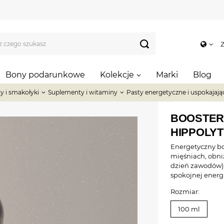
Z
Bony podarunkowe
Kolekcje
Marki
Blog
y i smakołyki
Suplementy i witaminy
Pasty energetyczne i uspokajają
BOOSTER
HIPPOLYT
Energetyczny bo
mięśniach, obni
dzień zawodów),
spokojnej energi
Rozmiar:
100 ml