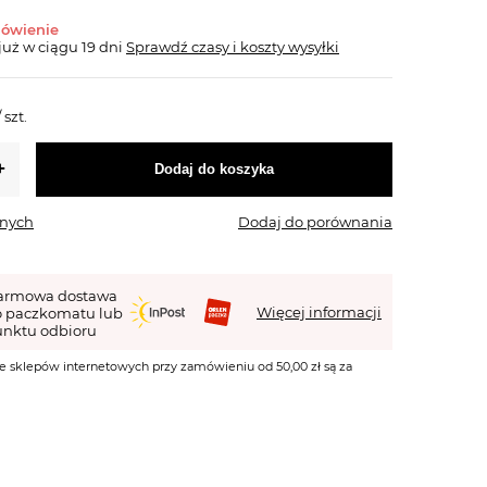
mówienie
już
w ciągu 19 dni
Sprawdź czasy i koszty wysyłki
/
szt.
Dodaj do koszyka
onych
Dodaj do porównania
armowa dostawa
Więcej informacji
o paczkomatu lub
nktu odbioru
e sklepów internetowych przy zamówieniu od 50,00 zł są za