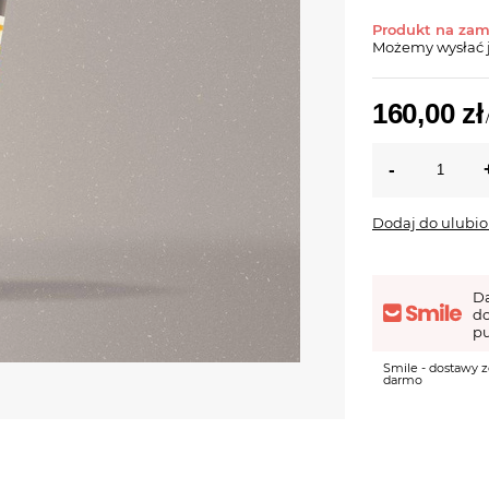
Produkt na za
Możemy wysłać 
160,00 zł
Dodaj do ulubi
D
d
pu
Smile - dostawy z
darmo