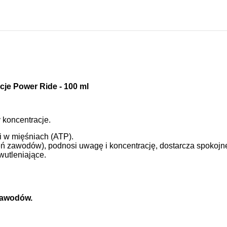
cje Power Ride - 100 ml
 koncentracje.
i w mięśniach (ATP).
ień zawodów),
podnosi uwagę i koncentrację,
dostarcza spokojne
wutleniające.
zawodów.