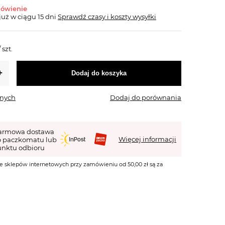
mówienie
już
w ciągu 15 dni
Sprawdź czasy i koszty wysyłki
/
szt.
Dodaj do koszyka
onych
Dodaj do porównania
armowa dostawa
Więcej informacji
o paczkomatu lub
nktu odbioru
e sklepów internetowych przy zamówieniu od 50,00 zł są za