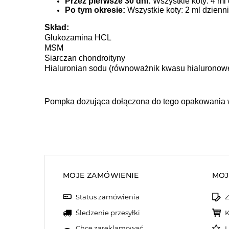
Przez pierwsze 30 dni:
Wszystkie koty: 4 ml 
Po tym okresie:
Wszystkie koty: 2 ml dzienni
Skład:
Glukozamina HCL
MSM
Siarczan chondroityny
Hialuronian sodu (równoważnik kwasu hialurono
Pompka dozująca dołączona do tego opakowania w
MOJE ZAMÓWIENIE
MOJ
Status zamówienia
Z
Śledzenie przesyłki
K
Chcę zareklamować
L