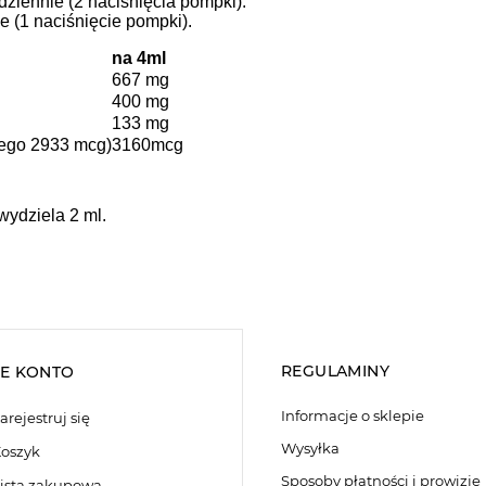
dziennie (2 naciśnięcia pompki).
e (1 naciśnięcie pompki).
na 4ml
667 mg
400 mg
133 mg
wego 2933 mcg)
3160mcg
ydziela 2 ml.
REGULAMINY
E KONTO
Informacje o sklepie
arejestruj się
Wysyłka
oszyk
Sposoby płatności i prowizje
ista zakupowa