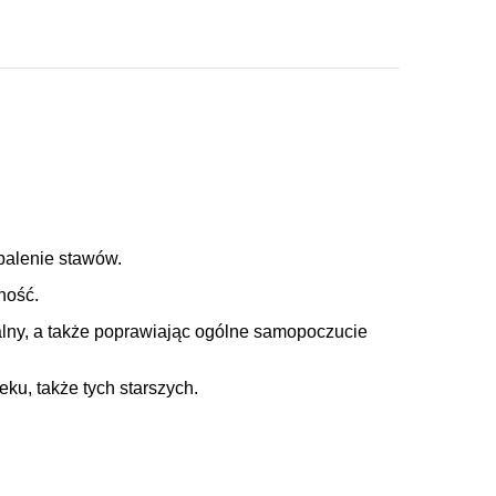
palenie stawów.
ność.
alny, a także poprawiając ogólne samopoczucie
ku, także tych starszych.