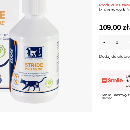
Produkt na za
Możemy wysłać 
109,00 zł
Dodaj do ulubi
D
d
pu
Smile - dostawy z
darmo