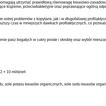
 pomagają utrzymać prawidłową równowagę kwasowo-zasadową w 
ące krążenie, przeciwbakteryjne oraz poprawiające ogólną odp
 ostrej problemów z kopytami, jak i w długofalowej profilakty
uższy czas w mniejszych dawkach profilaktycznych, co pozwala
enie pasz bogatych w cukry proste i skrobię oraz wybór miesza
 2 × 10 ml/dzień
du, sole potasu kwasów organicznych, sole sodu kwasów organ