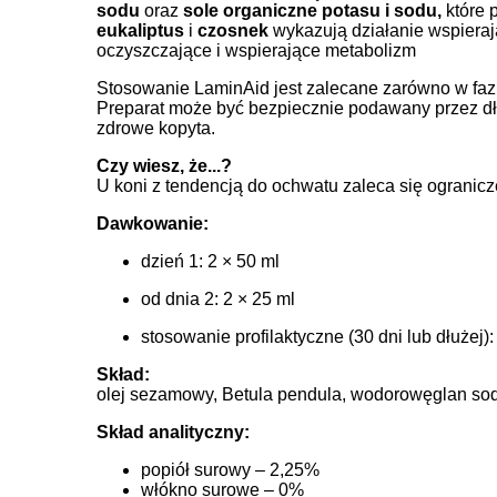
sodu
oraz
sole organiczne potasu i sodu,
które
eukaliptus
i
czosnek
wykazują działanie wspieraj
oczyszczające i wspierające metabolizm
Stosowanie LaminAid jest zalecane zarówno w fazie
Preparat może być bezpiecznie podawany przez dł
zdrowe kopyta.
Czy wiesz, że...?
U koni z tendencją do ochwatu zaleca się ogranicz
Dawkowanie:
dzień 1: 2 × 50 ml
od dnia 2: 2 × 25 ml
stosowanie profilaktyczne (30 dni lub dłużej):
Skład:
olej sezamowy, Betula pendula, wodorowęglan so
Skład analityczny:
popiół surowy – 2,25%
włókno surowe – 0%