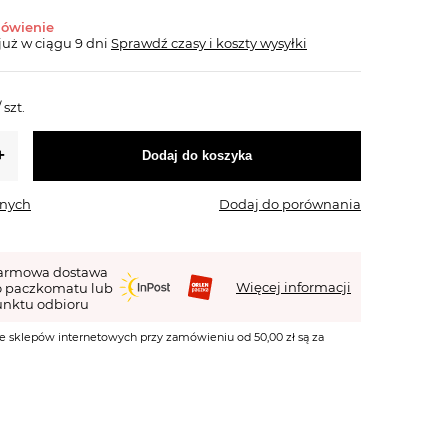
mówienie
już
w ciągu 9 dni
Sprawdź czasy i koszty wysyłki
/
szt.
Dodaj do koszyka
onych
Dodaj do porównania
armowa dostawa
Więcej informacji
o paczkomatu lub
nktu odbioru
e sklepów internetowych przy zamówieniu od 50,00 zł są za