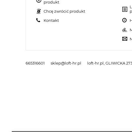
produkt
L
Chcę zwrócić produkt
p
Kontakt
H
M
N
665316601
sklep@loft-hr.pl
loft-hr.pl
,
GLIWICKA 273