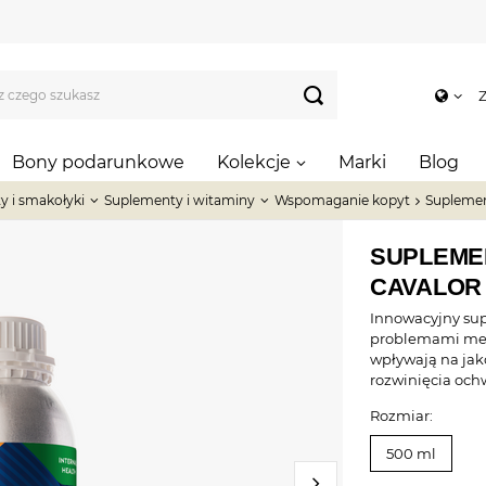
Z
Bony podarunkowe
Kolekcje
Marki
Blog
y i smakołyki
Suplementy i witaminy
Wspomaganie kopyt
Suplemen
SUPLEME
CAVALOR 
Innowacyjny sup
problemami met
wpływają na jak
rozwinięcia och
Rozmiar:
500 ml