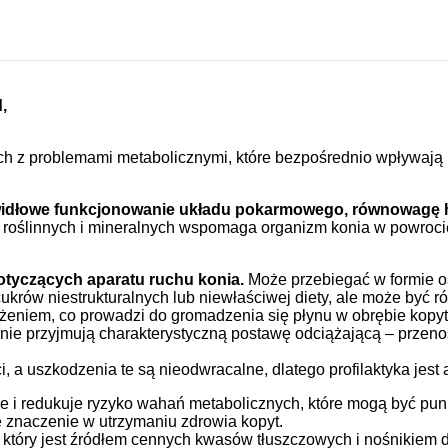
,
ch z problemami metabolicznymi, które bezpośrednio wpływają 
widłowe funkcjonowanie układu pokarmowego, równowagę ho
 roślinnych i mineralnych wspomaga organizm konia w powrocie 
otyczących aparatu ruchu konia.
Może przebiegać w formie ost
krów niestrukturalnych lub niewłaściwej diety, ale może być 
żeniem, co prowadzi do gromadzenia się płynu w obrębie kopyt
onie przyjmują charakterystyczną postawę odciążającą – przenosz
, a uszkodzenia te są nieodwracalne, dlatego profilaktyka jest 
enie i redukuje ryzyko wahań metabolicznych, które mogą być p
 znaczenie w utrzymaniu zdrowia kopyt.
, który jest źródłem cennych kwasów tłuszczowych i nośnikiem d