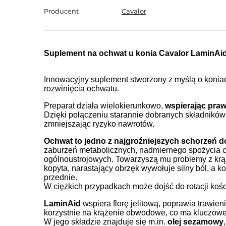
Producent
Cavalor
Suplement na ochwat u konia Cavalor LaminAid
Innowacyjny suplement stworzony z myślą o konia
rozwinięcia ochwatu.
Preparat działa wielokierunkowo,
wspierając pra
Dzięki połączeniu starannie dobranych składników
zmniejszając ryzyko nawrotów.
Ochwat to jedno z najgroźniejszych schorzeń d
zaburzeń metabolicznych, nadmiernego spożycia cu
ogólnoustrojowych. Towarzyszą mu problemy z krą
kopyta, narastający obrzęk wywołuje silny ból, a k
przednie.
W ciężkich przypadkach może dojść do rotacji kości
LaminAid
wspiera florę jelitową, poprawia trawi
korzystnie na krążenie obwodowe, co ma kluczowe
W jego składzie znajduje się m.in.
olej sezamowy