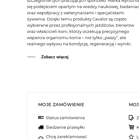
szczególnie tych pracujących sportowo. Marka wyróżni
się podejściem opartym na wiedzy naukowej, badania
oraz współpracy z weterynarzami i specjalistami
żywienia. Dzięki temu produkty Cavalor są często
wybierane przez profesjonalnych jeźdźców, trenerów
oraz właścicieli koni, którzy oczekują precyzyjnego
wsparcia organizmu konia – nie tylko „paszy”, ale
realnego wpływu na kondycję, regenerację i wyniki.
Zobacz więcej
MOJE ZAMÓWIENIE
MOJ
Status zamówienia
Z
Śledzenie przesyłki
K
Chcę zareklamować
L