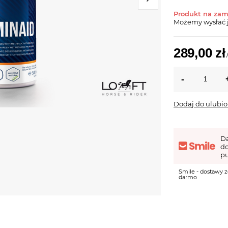
Produkt na za
Możemy wysłać 
289,00 zł
Dodaj do ulubi
D
d
pu
Smile - dostawy z
darmo