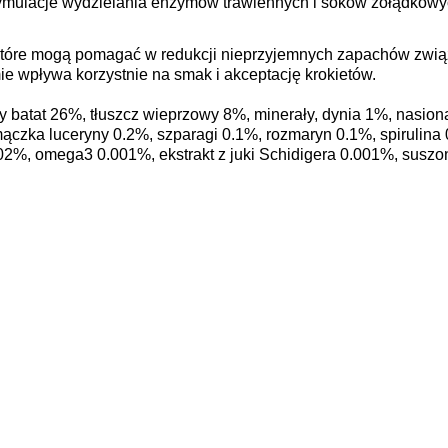
mulacje wydzielania enzymów trawiennych i soków żołądkowych
które mogą pomagać w redukcji nieprzyjemnych zapachów zwią
e wpływa korzystnie na smak i akceptację krokietów.
 batat 26%, tłuszcz wieprzowy 8%, minerały, dynia 1%, nasiona
zka luceryny 0.2%, szparagi 0.1%, rozmaryn 0.1%, spirulina 0.
02%, omega3 0.001%, ekstrakt z juki Schidigera 0.001%, suszo