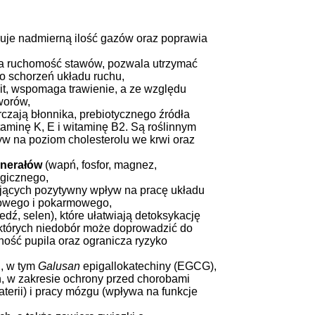
dukuje nadmierną ilość gazów oraz poprawia
wia ruchomość stawów, pozwala utrzymać
ko schorzeń układu ruchu,
lit, wspomaga trawienie, a ze względu
worów,
czają błonnika, prebiotycznego źródła
itaminę K, E i witaminę B2. Są roślinnym
w na poziom cholesterolu we krwi oraz
nerałów
(wapń, fosfor, magnez,
ogicznego,
ających pozytywny wpływ na pracę układu
wowego i pokarmowego,
edź, selen), które ułatwiają detoksykację
 których niedobór może doprowadzić do
ość pupila oraz ogranicza ryzyko
i, w tym
Galusan
epigallokatechiny (EGCG),
h, w zakresie ochrony przed chorobami
erii) i pracy mózgu (wpływa na funkcje