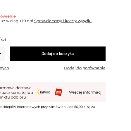
mówienie
już
w ciągu 10 dni
Sprawdź czasy i koszty wysyłki
/
szt.
Dodaj do koszyka
onych
Dodaj do porównania
armowa dostawa
Więcej informacji
o paczkomatu lub
nktu odbioru
e sklepów internetowych przy zamówieniu od 50,00 zł są za