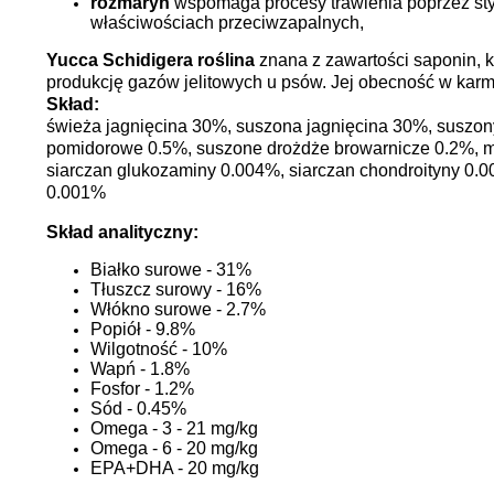
rozmaryn
wspomaga procesy trawienia poprzez sty
właściwościach przeciwzapalnych,
Yucca Schidigera roślina
znana z zawartości saponin, 
produkcję gazów jelitowych u psów. Jej obecność w karmi
Skład:
świeża jagnięcina 30%, suszona jagnięcina 30%, suszony
pomidorowe 0.5%, suszone drożdże browarnicze 0.2%, mąc
siarczan glukozaminy 0.004%, siarczan chondroityny 0.0
0.001%
Skład analityczny:
Białko surowe - 31%
Tłuszcz surowy - 16%
Włókno surowe - 2.7%
Popiół - 9.8%
Wilgotność - 10%
Wapń - 1.8%
Fosfor - 1.2%
Sód - 0.45%
Omega - 3 - 21 mg/kg
Omega - 6 - 20 mg/kg
EPA+DHA - 20 mg/kg