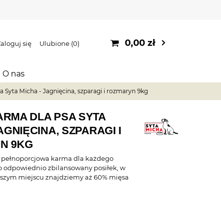
0,00 zł
aloguj się
Ulubione
0
O nas
 Syta Micha - Jagnięcina, szparagi i rozmaryn 9kg
RMA DLA PSA SYTA
AGNIĘCINA, SZPARAGI I
N 9KG
i pełnoporcjowa karma dla każdego
To odpowiednio zbilansowany posiłek, w
wszym miejscu znajdziemy aż 60% mięsa