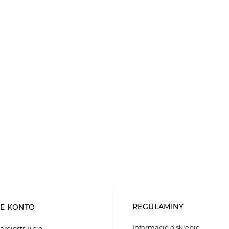
REGULAMINY
E KONTO
Informacje o sklepie
arejestruj się