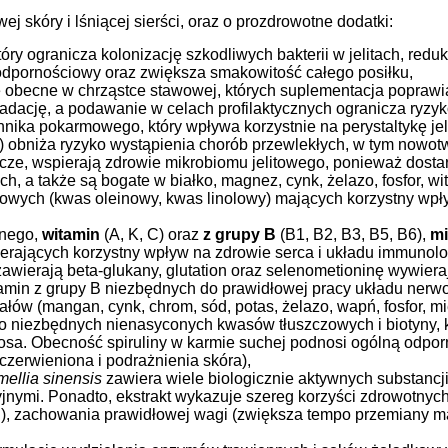
ej skóry i lśniącej sierści, oraz o prozdrowotne dodatki:
tóry ogranicza kolonizację szkodliwych bakterii w jelitach, re
 odpornościowy oraz zwiększa smakowitość całego posiłku,
je obecne w chrząstce stawowej, których suplementacja popra
radację, a podawanie w celach profilaktycznych ogranicza ryzy
nnika pokarmowego, który wpływa korzystnie na perystaltykę je
 obniża ryzyko wystąpienia chorób przewlekłych, w tym nowot
ze, wspierają zdrowie mikrobiomu jelitowego, ponieważ dostar
h, a także są bogate w białko, magnez, cynk, żelazo, fosfor, w
owych (kwas oleinowy, kwas linolowy) mających korzystny wpły
nnego,
witamin
(A, K, C) oraz
z grupy B
(B1, B2, B3, B5, B6),
mi
erających korzystny wpływ na zdrowie serca i układu immunol
awierają beta-glukany, glutation oraz selenometioninę wywier
amin z grupy B niezbędnych do prawidłowej pracy układu ner
rałów (mangan, cynk, chrom, sód, potas, żelazo, wapń, fosfor, mi
dło niezbędnych nienasyconych kwasów tłuszczowych i biotyny,
sa. Obecność spiruliny w karmie suchej podnosi ogólną odporn
czerwieniona i podrażnienia skóra),
ellia sinensis
zawiera wiele biologicznie aktywnych substancj
jnymi. Ponadto, ekstrakt wykazuje szereg korzyści zdrowotnyc
), zachowania prawidłowej wagi (zwiększa tempo przemiany mat