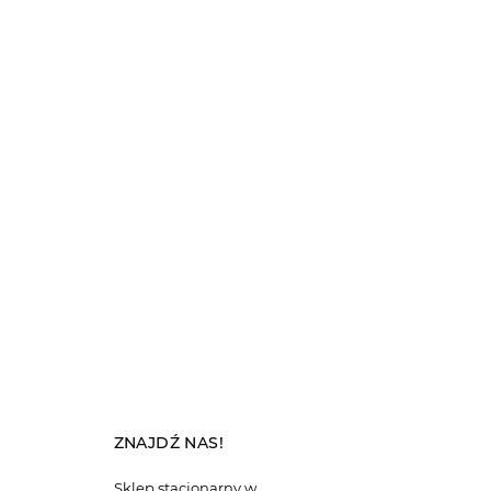
ZNAJDŹ NAS!
Sklep stacjonarny w