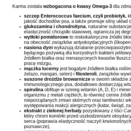
Karma została
wzbogacona o kwasy Omega-3
dla zdrow
szczep
Enterococcus faecium, czyli probiotyk
,
k
jakość dochodów psa, a także promuje silny układ
glukozamina i chondroityna
, naturalne substanc
elastyczność chrząstki stawowej, ogranicza jej deg
wytłoki pomidorowe
to niskokaloryczne źródło bło
na obecność związków antyoksydacyjnych (likopen)
nasiona dyni
wykazują działanie przeciwpasożytnic
będącego pożywką dla korzystnych bakterii jelitowyc
źródłem białka oraz nienasyconych kwasów tłuszcz
pracę mózgu,
mączka lucerny
jest bogatym źródłem białka rośli
żelazo, mangan, selen) i
fitosteroli
, związków wywi
suszone drożdże browarnicze
w swoim składzie z
immunologicznego psa, dodatkowo dostarczają wit
spirulina
obfituje w szereg witamin (A, D, E) i mine
organizmu z metali ciężkich, to również cenne źró
nieporządanych zmian skórnych oraz łamliwości wło
występowania reakcji alergicznych (katar, świąd, za
ekstrakt z zielonej herbaty
pozyskiwany z liści
Cam
który chroni komórki przed uszkodzeniami oksydacy
serca (poprawia elastyczność naczyń krwionośnych
poznawcze),