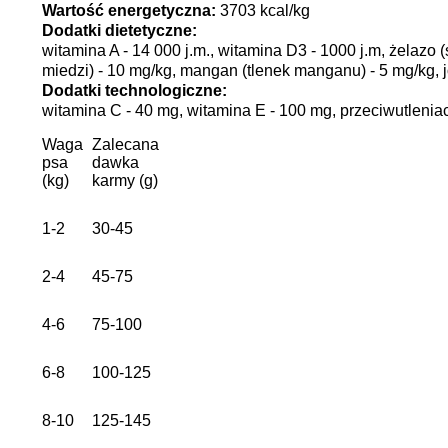
Wartość energetyczna:
3703 kcal/kg
Dodatki dietetyczne:
witamina A - 14 000 j.m., witamina D3 - 1000 j.m, żelazo
miedzi) - 10 mg/kg, mangan (tlenek manganu) - 5 mg/kg, j
Dodatki technologiczne:
witamina C - 40 mg, witamina E - 100 mg, przeciwutlenia
Waga
Zalecana
psa
dawka
(kg)
karmy (g)
1-2
30-45
2-4
45-75
4-6
75-100
6-8
100-125
8-10
125-145