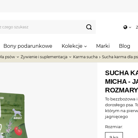
Z
Bony podarunkowe
Kolekcje
Marki
Blog
la psów
Żywienie i suplementacja
Karma sucha
Sucha karma dla psa
SUCHA KA
MICHA - J
ROZMARY
To bezzbożowa 
dorosłego psa. 
którym na pier
jagnięcego
Rozmiar:
9 kg