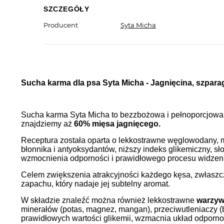
SZCZEGÓŁY
Producent
Syta Micha
Sucha karma dla psa Syta Micha - Jagnięcina, szpara
Sucha karma Syta Micha to bezzbożowa i pełnoporcjowa 
znajdziemy aż
60% mięsa jagnięcego.
Receptura została oparta o lekkostrawne węglowodany,
błonnika i antyoksydantów, niższy indeks glikemiczny, sł
wzmocnienia odporności i prawidłowego procesu widzen
Celem zwiększenia atrakcyjności każdego kęsa, zwłaszc
zapachu, który nadaje jej subtelny aromat.
W składzie znaleźć można również lekkostrawne
warzy
minerałów (potas, magnez, mangan), przeciwutleniaczy (
prawidłowych wartości glikemii, wzmacnia układ odporn