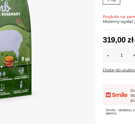
Produkt na za
Możemy wysłać 
319,00 zł
Dodaj do ulubi
D
d
pu
Smile - dostawy z
darmo