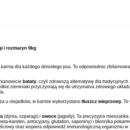
gi i rozmaryn 9kg
karma dla każdego dorosłego psa. To odpowiednio zbilansowan
 mianowicie
bataty
, czyli zdrowszą alternatywę dla tradycyjnyc
odkie ziemniaki przyczyniają się
do utrzymania zdrowego układu
ia.
za u niejadków, w karmie wykorzystano
tłuszcz wieprzowy.
To 
wa
(dynia, szparagi) i
owoce
(jagody). Ta precyzyjna mieszanka n
beta-karoten, antocyjany, glutation, saponiny) i błonnika pok
ościowy oraz wspiera odpowiedź immunologiczną organizmu w zw