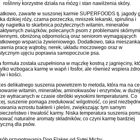
roślinny korzystne działa na mózg i stan nawilżenia skóry.
atkowo, zawarte w suszonej karmie SUPERFOODS tj. jagody go
ka dzikiej róży, czarna porzeczka, mniszek lekarski, spirulina i
ty nagietka to skarbnica pożytecznych witamin, minerałów
oaktywnych związków
,
polecanych psom z problemami skórnymi
wiennymi, obniżoną odpornością oraz seniorom wymagających
atkowego wsparcia żywieniowego. Dodatkowo, taka mieszanka
rawnia
pracę wątroby, nerek, układu moczowego oraz w
istycznym ujęciu poprawia samopoczucie psa.
 formuła została uzupełniona w mączkę kostną z jagnięciny, kt
tylko wzbogaca karmę w wapń i fosfor, ale również wspiera zdr
w i kości.
ces delikatnego suszenia powietrzem
to metoda, która ma na ce
howanie witamin, minerałów, aminokwasów i enzymów, w dużej
rze wytracanych w czasie obróbki wysokimi temperaturami.
Co
ej,
suszenie pomaga zredukować wilgotność, co jest niezbędn
wania wzrostu bakterii i pleśni, zwiększając tym samym
ieczeństwo i trwałość karmy.
Niska temperatura suszenia pom
ować naturalne aromaty składników, co czyni karmę bardziej
tyczną dla psów.
sób przygotowania Dog Flakes od Sytej Michy