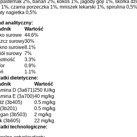
pasternak 2%, banan 2%, kokos 1%, jagody goji 1%, skórka dzi
 1%, czarna porzeczka 1%, mniszek lekarski 1%, spirulina 0,5%
ty nagietka 0,5%
ad analityczny:
adnik
Wartość
łko surowe
44.6%
szcz surowy
30%
kno surowe
8.1%
iół surowy
7%
gotność
3.3%
or
0.9%
pń
1.1%
atki dietetyczne:
adnik
Wartość
amina D (3a671)
250 IU/kg
amina E (3a700)
40 mg/kg
dź (3b405)
0.5 mg/kg
 (3b201)
0.5 mg/kg
gan (3b503)
2 mg/kg
k (3b605)
22 mg/kg
atki technologiczne: