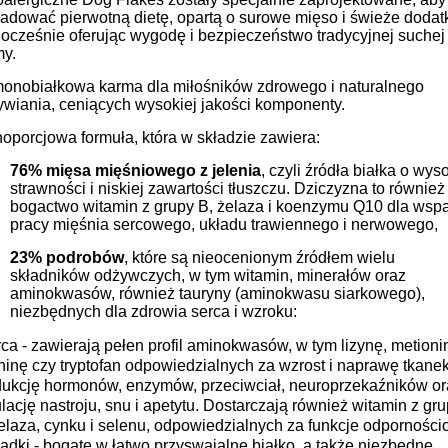
adować pierwotną dietę, opartą o surowe mięso i świeże dodatk
ocześnie oferując wygodę i bezpieczeństwo tradycyjnej suchej
my.
monobiałkowa karma dla miłośników zdrowego i naturalnego
ywiania, ceniących wysokiej jakości komponenty.
oporcjowa formuła, która w składzie zawiera:
76% mięsa mięśniowego z jelenia
, czyli źródła białka o wys
strawności i niskiej zawartości tłuszczu. Dziczyzna to również
bogactwo witamin z grupy B, żelaza i koenzymu Q10 dla wspa
pracy mięśnia sercowego, układu trawiennego i nerwowego,
23% podrobów
, które są nieocenionym źródłem wielu
składników odżywczych, w tym witamin, minerałów oraz
aminokwasów, również tauryny (aminokwasu siarkowego),
niezbędnych dla zdrowia serca i wzroku:
rca
- zawierają pełen profil aminokwasów, w tym lizynę, metioni
ninę czy tryptofan odpowiedzialnych za wzrost i naprawę tkanek
dukcję hormonów, enzymów, przeciwciał, neuroprzekaźników or
lację nastroju, snu i apetytu. Dostarczają również witamin z gr
elaza, cynku i selenu, odpowiedzialnych za funkcje odporności
łądki
- bogate w łatwo przyswajalne białko, a także niezbędne