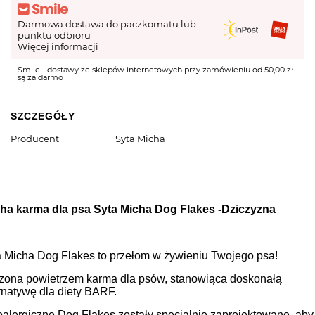
Darmowa dostawa do paczkomatu lub
punktu odbioru
Więcej informacji
Smile - dostawy ze sklepów internetowych przy zamówieniu od 50,00 zł
są za darmo
SZCZEGÓŁY
Producent
Syta Micha
ha karma dla psa Syta Micha Dog Flakes -Dziczyzna
a Micha Dog Flakes to przełom w żywieniu Twojego psa!
zona powietrzem karma dla psów, stanowiąca doskonałą
rnatywę dla diety BARF.
alergiczne Dog Flakes zostały specjalnie zaprojektowane, aby