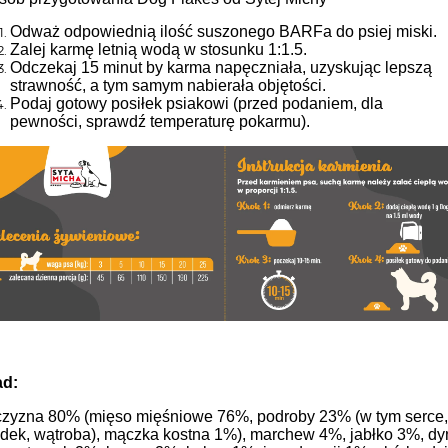
Odważ odpowiednią ilość suszonego BARFa do psiej miski.
Zalej karmę letnią wodą w stosunku 1:1.5.
Odczekaj 15 minut by karma napęczniała, uzyskując lepszą
strawność, a tym samym nabierała objętości.
Podaj gotowy posiłek psiakowi (przed podaniem, dla
pewności, sprawdź temperaturę pokarmu).
ad:
czyzna 80% (mięso mięśniowe 76%, podroby 23% (w tym serce,
ądek, wątroba), mączka kostna 1%), marchew 4%, jabłko 3%, dy