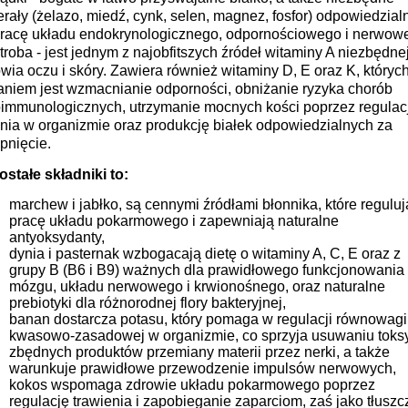
rały (żelazo, miedź, cynk, selen, magnez, fosfor) odpowiedzial
pracę układu endokrynologicznego,
odpornościowego i nerwow
ątroba
- jest jednym z najobfitszych źródeł witaminy A niezbędnej
wia oczu i skóry. Zawiera również witaminy D, E oraz K, któryc
aniem jest wzmacnianie odporności, obniżanie ryzyka chorób
oimmunologicznych, utrzymanie mocnych kości poprzez regulac
nia w organizmie oraz produkcję białek odpowiedzialnych za
pnięcie.
stałe składniki to:
marchew i jabłko, są cennymi źródłami błonnika, które reguluj
pracę układu pokarmowego i zapewniają naturalne
antyoksydanty,
dynia i pasternak wzbogacają dietę o witaminy A, C, E oraz z
grupy B (B6 i B9) ważnych dla prawidłowego funkcjonowania
mózgu, układu nerwowego i krwionośnego, oraz naturalne
prebiotyki dla różnorodnej flory bakteryjnej,
banan dostarcza potasu, który pomaga w regulacji równowagi
kwasowo-zasadowej w organizmie, co sprzyja usuwaniu toksy
zbędnych produktów przemiany materii przez nerki, a także
warunkuje prawidłowe przewodzenie impulsów nerwowych,
kokos wspomaga zdrowie układu pokarmowego poprzez
regulację trawienia i zapobieganie zaparciom, zaś jako tłuszc