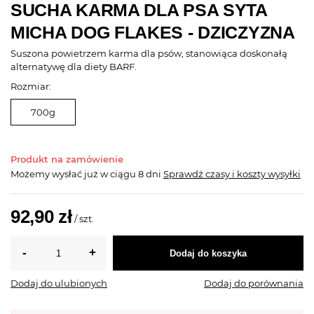
SUCHA KARMA DLA PSA SYTA
MICHA DOG FLAKES - DZICZYZNA
Suszona powietrzem karma dla psów, stanowiąca doskonałą
alternatywę dla diety BARF.
Rozmiar:
700g
Produkt na zamówienie
Możemy wysłać już
w ciągu 8 dni
Sprawdź czasy i koszty wysyłki
92,90 zł
/
szt.
Dodaj do koszyka
Dodaj do ulubionych
Dodaj do porównania