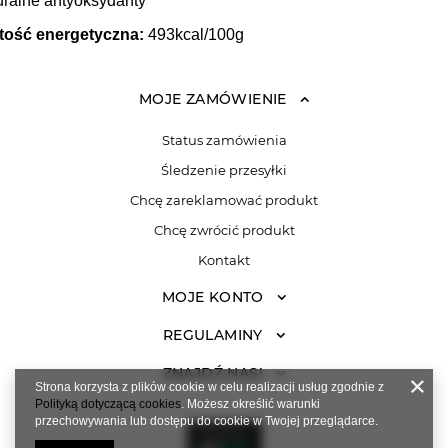
uralne antyoksydanty
tość energetyczna:
493kcal/100g
MOJE ZAMÓWIENIE
Status zamówienia
Śledzenie przesyłki
Chcę zareklamować produkt
Chcę zwrócić produkt
Kontakt
MOJE KONTO
REGULAMINY
ZNAJDŹ NAS!
Strona korzysta z plików cookie w celu realizacji usług zgodnie z
Polityką dotyczącą cookies
. Możesz określić warunki
przechowywania lub dostępu do cookie w Twojej przeglądarce.