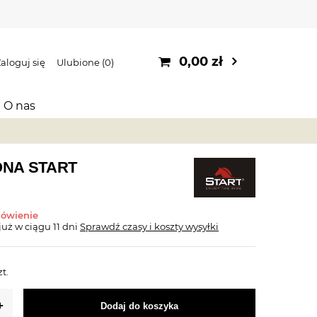
0,00 zł
aloguj się
Ulubione
0
O nas
ONA START
mówienie
już
w ciągu 11 dni
Sprawdź czasy i koszty wysyłki
zt.
Dodaj do koszyka