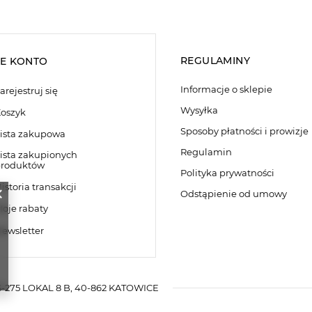
REGULAMINY
E KONTO
Informacje o sklepie
arejestruj się
Wysyłka
oszyk
Sposoby płatności i prowizje
ista zakupowa
Regulamin
ista zakupionych
roduktów
Polityka prywatności
istoria transakcji
Odstąpienie od umowy
oje rabaty
ewsletter
-275 LOKAL 8 B
,
40-862
KATOWICE