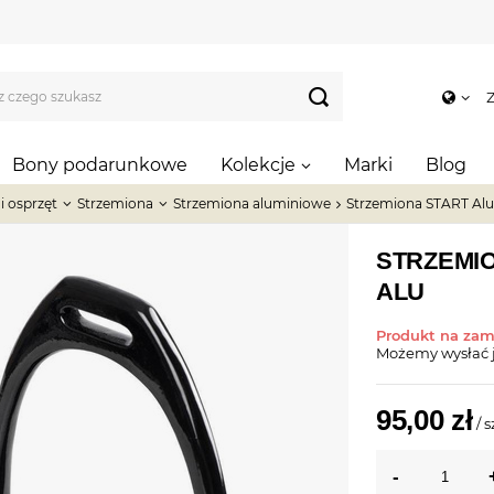
Z
Bony podarunkowe
Kolekcje
Marki
Blog
 i osprzęt
Strzemiona
Strzemiona aluminiowe
Strzemiona START Alu
STRZEMI
ALU
Produkt na za
Możemy wysłać 
95,00 zł
/
s