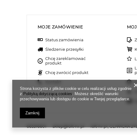
MOJE ZAMÓWIENIE
MOJ
Status zamówienia
Z
Śledzenie przesyłki
K
Chcę zareklamować
L
produkt
L
Chcę zwrócić produkt
p
Kontakt
H
Strona korzysta z plików cookie w celu realizacji usług zgodnie
M
z
Polityką dotyczącą cookies
. Możesz określić warunki
przechowywania lub dostępu do cookie w Twojej przeglądarce.
N
Zamknij
665316601
sklep@loft-hr.pl
loft-hr.pl
,
GLIWICKA 273