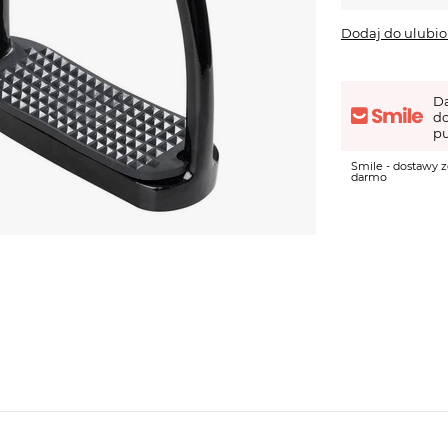
Dodaj do ulubi
D
d
pu
Smile - dostawy z
darmo