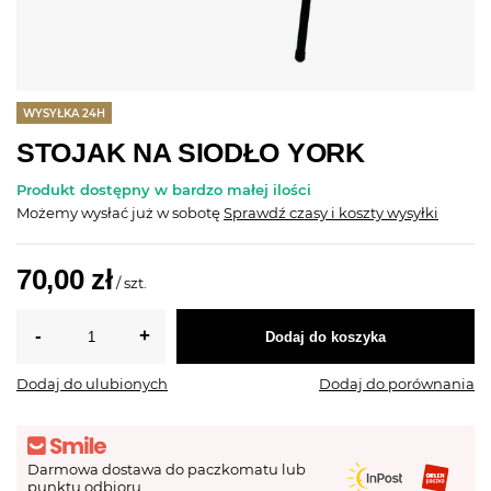
WYSYŁKA 24H
STOJAK NA SIODŁO YORK
Produkt dostępny w bardzo małej ilości
Możemy wysłać już
w sobotę
Sprawdź czasy i koszty wysyłki
70,00 zł
/
szt.
Dodaj do koszyka
Dodaj do ulubionych
Dodaj do porównania
Darmowa dostawa do paczkomatu lub
punktu odbioru