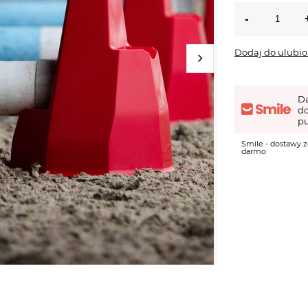
Dodaj do ulubi
D
d
pu
Smile - dostawy z
darmo