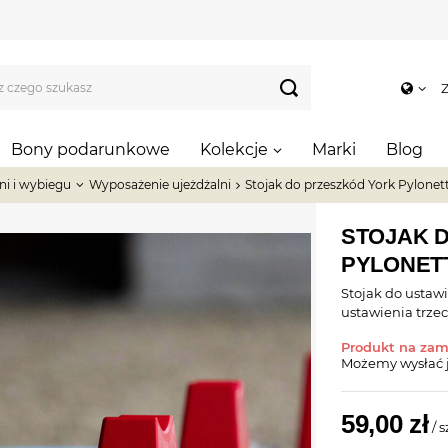
Z
Bony podarunkowe
Kolekcje
Marki
Blog
ni i wybiegu
Wyposażenie ujeżdżalni
Stojak do przeszkód York Pylonett
STOJAK 
PYLONETT
Stojak do ustaw
ustawienia trze
Produkt na za
Możemy wysłać 
59,00 zł
/
s