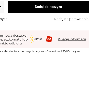
Dodaj do koszyka
onych
Dodaj do porównania
armowa dostawa
Więcej informacji
o paczkomatu lub
nktu odbioru
e sklepów internetowych przy zamówieniu od 50,00 zł są za