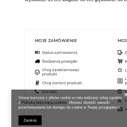
MOJE ZAMÓWIENIE
MOJ
Status zamówienia
Z
Śledzenie przesyłki
K
Chcę zareklamować
L
produkt
L
Chcę zwrócić produkt
p
Kontakt
H
Strona korzysta z plików cookie w celu realizacji usług zgodnie
M
z
Polityką dotyczącą cookies
. Możesz określić warunki
przechowywania lub dostępu do cookie w Twojej przeglądarce.
N
Zamknij