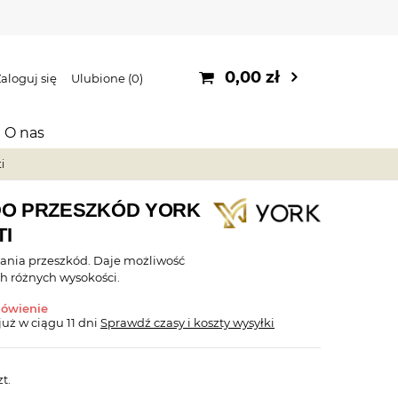
0,00 zł
aloguj się
Ulubione
0
O nas
i
DO PRZESZKÓD YORK
I
iania przeszkód. Daje możliwość
ch różnych wysokości.
mówienie
już
w ciągu 11 dni
Sprawdź czasy i koszty wysyłki
zt.