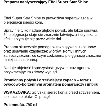
Preparat nabłyszczający Effol Super Star Shine
Effol Super Star Shine to prawdziwa supergwiazda w
pielęgnacji sierści koni.
Spray nie tylko nadaje głęboki połysk, ale także sprawia,
że pielęgnacja staje się znacznie łatwiejsza i szybsza, a
efekt utrzymuje się przez wiele dni.
Preparat skutecznie pomaga w rozplątywaniu kołtunów
oraz usuwaniu cząsteczek wiórów, słomy i innych
zanieczyszczeń, co czyni codzienną pielęgnację znacznie
mniej czasochłonną.
Nadaje objętość i sprężystość grzywie oraz ogonowi,
przywracając im zdrowy wygląd.
Promienny połysk i orzeźwiający zapach
– teraz z
owocowo-korzennym aromatem pomarańczy i imbiru!
WSKAZÓWKA
: Spryskaj sierść konia przed strzyżeniem,
to znacznie ułatwi Ci pracę!
Pojemność
: 750 ml