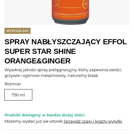
WYSYŁKA 24H
SPRAY NABŁYSZCZAJĄCY EFFOL
SUPER STAR SHINE
ORANGE&GINGER
Wysokiej jakości spray pielęgnacyjny, który zapewnia sierści,
grzywie i ogonowi niesamowity, naturalny blask.
Rozmiar:
750 ml
Produkt dostępny w bardzo dużej ilości
Możemy wysłać już
we wtorek
Sprawdź czasy i koszty wysyłki