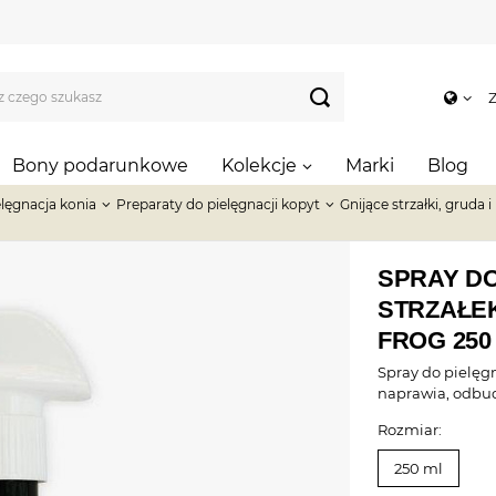
Z
Bony podarunkowe
Kolekcje
Marki
Blog
elęgnacja konia
Preparaty do pielęgnacji kopyt
Gnijące strzałki, gruda i
SPRAY DO
STRZAŁE
FROG 250
Spray do pielęgna
naprawia, odbu
Rozmiar:
250 ml