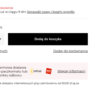
mówienie
już
w ciągu 9 dni
Sprawdź czasy i koszty wysyłki
zt.
Dodaj do koszyka
onych
Dodaj do porównania
armowa dostawa
Więcej informacji
o paczkomatu lub
nktu odbioru
e sklepów internetowych przy zamówieniu od 50,00 zł są za