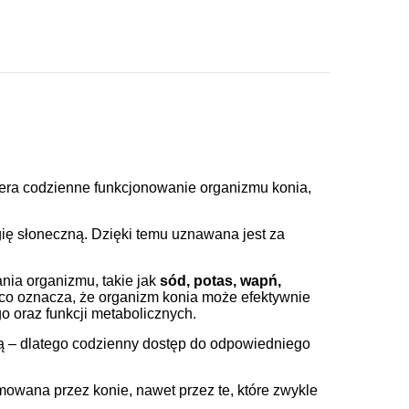
spiera codzienne funkcjonowanie organizmu konia,
gię słoneczną. Dzięki temu uznawana jest za
ia organizmu, takie jak
sód, potas, wapń,
e, co oznacza, że organizm konia może efektywnie
o oraz funkcji metabolicznych.
ią – dlatego codzienny dostęp do odpowiedniego
jmowana przez konie, nawet przez te, które zwykle