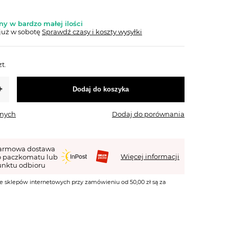
y w bardzo małej ilości
już
w sobotę
Sprawdź czasy i koszty wysyłki
zt.
Dodaj do koszyka
onych
Dodaj do porównania
armowa dostawa
Więcej informacji
o paczkomatu lub
nktu odbioru
e sklepów internetowych przy zamówieniu od 50,00 zł są za