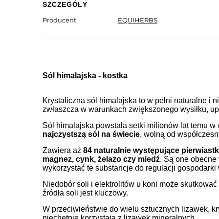
SZCZEGÓŁY
Producent
EQUIHERBS
Sól himalajska - kostka
Krystaliczna sól himalajska to w pełni naturalne i
zwłaszcza w warunkach zwiększonego wysiłku, upa
Sól himalajska powstała setki milionów lat temu 
najczystszą sól na świecie
, wolną od współczes
Zawiera aż
84 naturalnie występujące pierwiastk
magnez, cynk, żelazo czy miedź
. Są one obecne 
wykorzystać te substancje do regulacji gospodarki
Niedobór soli i elektrolitów u koni może skutkow
źródła soli jest kluczowy.
W przeciwieństwie do wielu sztucznych lizawek, kry
niechętnie korzystają z lizawek mineralnych.