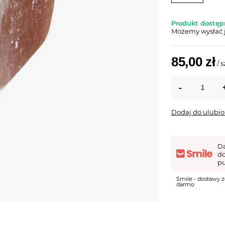
Produkt dostępn
Możemy wysłać 
85,00 zł
/
s
Dodaj do ulubi
D
d
pu
Smile - dostawy z
darmo