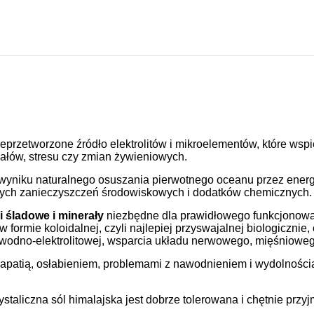
 nieprzetworzone źródło elektrolitów i mikroelementów, które w
łów, stresu czy zmian żywieniowych.
w wyniku naturalnego osuszania pierwotnego oceanu przez ener
nych zanieczyszczeń środowiskowych i dodatków chemicznych.
i śladowe i minerały
niezbędne dla prawidłowego funkcjonowan
w formie koloidalnej, czyli najlepiej przyswajalnej biologiczni
 wodno-elektrolitowej, wsparcia układu nerwowego, mięśnioweg
ać apatią, osłabieniem, problemami z nawodnieniem i wydolnośc
staliczna sól himalajska jest dobrze tolerowana i chętnie przy