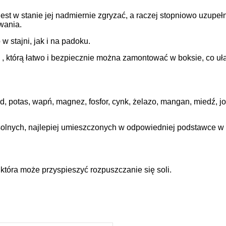
e jest w stanie jej nadmiernie zgryzać, a raczej stopniowo uzupe
wania.
 stajni, jak i na padoku.
, którą łatwo i bezpiecznie można zamontować w boksie, co ułat
d, potas, wapń, magnez, fosfor, cynk, żelazo, mangan, miedź, jo
solnych, najlepiej umieszczonych w odpowiedniej podstawce w 
tóra może przyspieszyć rozpuszczanie się soli.