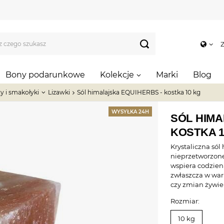
Z
Bony podarunkowe
Kolekcje
Marki
Blog
y i smakołyki
Lizawki
Sól himalajska EQUIHERBS - kostka 10 kg
WYSYŁKA 24H
SÓL HIMA
KOSTKA 1
Krystaliczna sól
nieprzetworzone
wspiera codzie
zwłaszcza w war
czy zmian żywie
Rozmiar:
10 kg