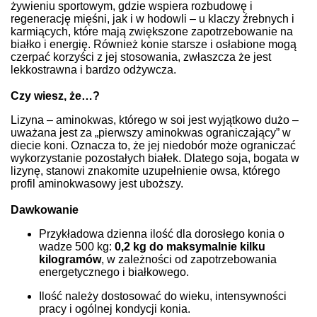
żywieniu sportowym, gdzie wspiera rozbudowę i
regenerację mięśni, jak i w hodowli – u klaczy źrebnych i
karmiących, które mają zwiększone zapotrzebowanie na
białko i energię. Również konie starsze i osłabione mogą
czerpać korzyści z jej stosowania, zwłaszcza że jest
lekkostrawna i bardzo odżywcza.
Czy wiesz, że…?
Lizyna – aminokwas, którego w soi jest wyjątkowo dużo –
uważana jest za „pierwszy aminokwas ograniczający” w
diecie koni. Oznacza to, że jej niedobór może ograniczać
wykorzystanie pozostałych białek. Dlatego soja, bogata w
lizynę, stanowi znakomite uzupełnienie owsa, którego
profil aminokwasowy jest uboższy.
Dawkowanie
Przykładowa dzienna ilość dla dorosłego konia o
wadze 500 kg:
0,2 kg do maksymalnie kilku
kilogramów
, w zależności od zapotrzebowania
energetycznego i białkowego.
Ilość należy dostosować do wieku, intensywności
pracy i ogólnej kondycji konia.