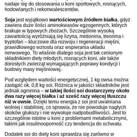
nadaje się do stosowania u koni sportowych, rosnących,
hodowlanych i rekonwalescentów.
Soja
jest wyjątkowo
wartościowym źródłem białka
, gdyż
zawiera duże ilości aminokwasów egzogennych, których
brakuje w typowych zbożach. Szczególnie wysoką
zawartością wyróżniają się lizyna, metionina, treonina i
tryptofan – kluczowe dla rozwoju i regeneracji mięśni,
prawidłowego wzrostu oraz wspierania układu
nerwowego. To właśnie dlatego soja jest tak cenionym
składnikiem diety młodych, rosnących koni, ale także
dorosłych zwierząt wymagających poprawy kondycji i
budowy masy mięśniowej.
Pod względem wartości energetycznej, 1 kg owsa można
zastąpić ok. 0,8 kg soi. Różnica w jakości składników jest
jednak ogromna –
w takiej ilości soi dostarczymy około
dwa razy więcej białka i aż sześć razy więcej tłuszczu
niż w owsie
. Dzięki temu energia z soi jest uwalniana
wolniej i stabilniej, co sprawia, że nie powoduje nagłych
skoków glukozy i nie wywołuje nadpobudliwości. Jest to
szczególnie istotne u koni z problemami metabolicznymi,
takimi jak insulinooporność czy tendencja do ochwatu.
Dodatek soi do diety koni sprawdza się zarówno w