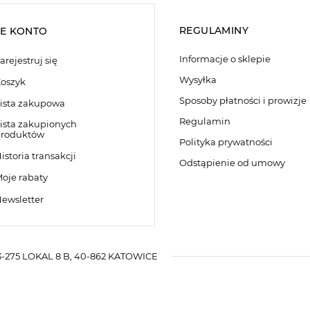
REGULAMINY
E KONTO
Informacje o sklepie
arejestruj się
Wysyłka
oszyk
Sposoby płatności i prowizje
ista zakupowa
Regulamin
ista zakupionych
roduktów
Polityka prywatności
istoria transakcji
Odstąpienie od umowy
oje rabaty
ewsletter
-275 LOKAL 8 B
,
40-862
KATOWICE