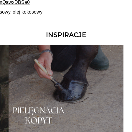
e/vnQawxDBSa0
tusowy, olej kokosowy
INSPIRACJE