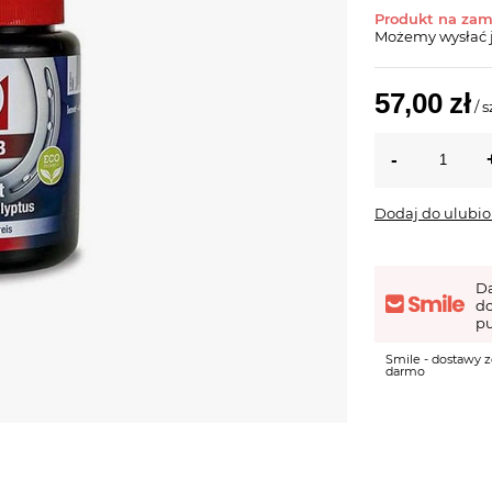
Produkt na za
Możemy wysłać 
57,00 zł
/
s
Dodaj do ulubi
D
d
pu
Smile - dostawy z
darmo