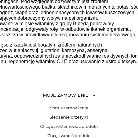
reningach. Pod względem odżywczym jest źródłem
łnowartościowego białka, składników mineralnych tj. potas, sód
agnez, wapń oraz jednonienasyconych kwasów tłuszczowych
ających dobroczynny wpływ na psi organizm.
awarte w mięsie witaminy z grupy B będą poprawiały
oncentrację, odgrywały rolę w odbudowie tkanek organizmu,
właszcza w prawidłowym funkcjonowaniu systemu nerwowego.
ęso z kaczki jest bogatym źródłem naturalnych
zeciwutleniaczy tj. glutation, karnozyna, anseryna,
uryna, odpowiedzialnych za unieszkodliwianie reaktywnych fo
enu, regenerację witaminy C i E oraz usuwanie z ustroju toksyn.
MOJE ZAMÓWIENIE
Status zamówienia
Śledzenie przesyłki
Chcę zareklamować produkt
Chcę zwrócić produkt