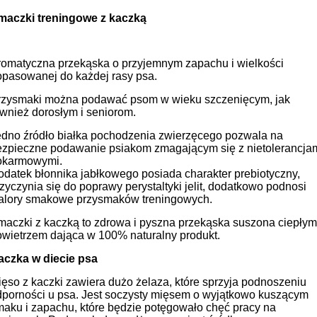
maczki treningowe z kaczką
romatyczna przekąska o przyjemnym zapachu i wielkości
opasowanej do każdej rasy psa.
rzysmaki można podawać psom w wieku szczenięcym, jak
wnież dorosłym i seniorom.
edno źródło białka pochodzenia zwierzęcego pozwala na
ezpieczne podawanie psiakom zmagającym się z nietolerancja
okarmowymi.
datek błonnika jabłkowego posiada charakter prebiotyczny,
zyczynia się do poprawy perystaltyki jelit, dodatkowo podnosi
alory smakowe przysmaków treningowych.
maczki z kaczką to zdrowa i pyszna przekąska suszona ciepłym
owietrzem dająca w 100% naturalny produkt.
aczka w diecie psa
ęso z kaczki zawiera dużo żelaza, które sprzyja podnoszeniu
dporności u psa. Jest soczysty mięsem o wyjątkowo kuszącym
aku i zapachu, które będzie potęgowało chęć pracy na