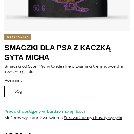
WYSYŁKA 24H
SMACZKI DLA PSA Z KACZKĄ
SYTA MICHA
Smaczki od Sytej Michy to idealne przysmaki treningowe dla
Twojego psiaka.
Rozmiar:
50g
Produkt dostępny w bardzo małej ilości
Możemy wysłać już
we wtorek
Sprawdź czasy i koszty wysyłki