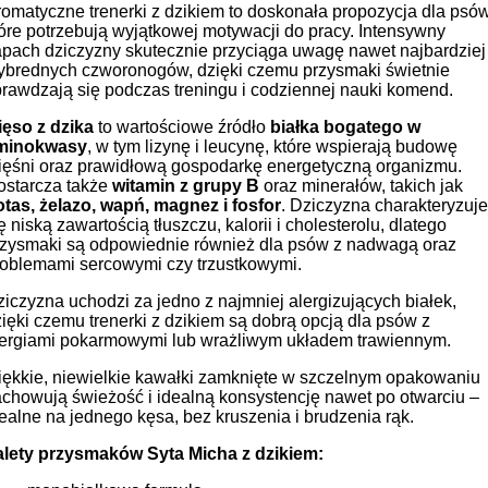
omatyczne trenerki z dzikiem to doskonała propozycja dla psów
óre potrzebują wyjątkowej motywacji do pracy. Intensywny
apach dziczyzny skutecznie przyciąga uwagę nawet najbardziej
ybrednych czworonogów, dzięki czemu przysmaki świetnie
rawdzają się podczas treningu i codziennej nauki komend.
ięso z dzika
to wartościowe źródło
białka bogatego w
minokwasy
, w tym lizynę i leucynę, które wspierają budowę
ięśni oraz prawidłową gospodarkę energetyczną organizmu.
ostarcza także
witamin z grupy B
oraz minerałów, takich jak
otas, żelazo, wapń, magnez i fosfor
. Dziczyzna charakteryzuje
ę niską zawartością tłuszczu, kalorii i cholesterolu, dlatego
rzysmaki są odpowiednie również dla psów z nadwagą oraz
roblemami sercowymi czy trzustkowymi.
iczyzna uchodzi za jedno z najmniej alergizujących białek,
ięki czemu trenerki z dzikiem są dobrą opcją dla psów z
lergiami pokarmowymi lub wrażliwym układem trawiennym.
iękkie, niewielkie kawałki zamknięte w szczelnym opakowaniu
chowują świeżość i idealną konsystencję nawet po otwarciu –
ealne na jednego kęsa, bez kruszenia i brudzenia rąk.
alety przysmaków Syta Micha z dzikiem: