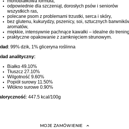
monobiałkowa formuła,
odpowiednie dla szczeniąt, dorosłych psów i seniorów
wszystkich ras,
polecane psom z problemami trzustki, serca i skóry,
bez glutenu, kukurydzy, pszenicy, soi, sztucznych barwników
aromatów,
miękkie, intensywnie pachnące kawałki – idealne do trenin
praktyczne opakowanie z zamknięciem strunowym.
kład
: 99% dzik, 1% gliceryna roślinna
kład analityczny:
Białko 49.10%
Tłuszcz 27.10%
Wilgotność 9.60%
Popiół surowy 11.50%
Włókno surowe 0.90%
aloryczność
: 447.5 kcal/100g
MOJE ZAMÓWIENIE