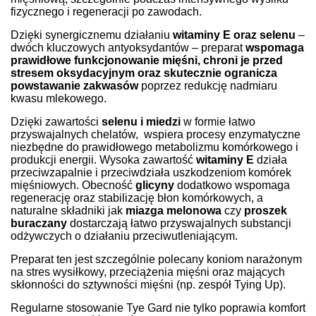
fizycznego i regeneracji po zawodach.
Dzięki synergicznemu działaniu
witaminy E oraz selenu
–
dwóch kluczowych antyoksydantów – preparat
wspomaga
prawidłowe funkcjonowanie mięśni, chroni je przed
stresem oksydacyjnym oraz skutecznie ogranicza
powstawanie zakwasów
poprzez redukcję nadmiaru
kwasu mlekowego.
Dzięki zawartości
selenu i miedzi
w formie łatwo
przyswajalnych chelatów, wspiera procesy enzymatyczne
niezbędne do prawidłowego metabolizmu komórkowego i
produkcji energii. Wysoka zawartość
witaminy E
działa
przeciwzapalnie i przeciwdziała uszkodzeniom komórek
mięśniowych. Obecność
glicyny
dodatkowo wspomaga
regenerację oraz stabilizację błon komórkowych, a
naturalne składniki jak
miazga
melonowa
czy
proszek
buraczany
dostarczają łatwo przyswajalnych substancji
odżywczych o działaniu przeciwutleniającym.
Preparat ten jest szczególnie polecany koniom narażonym
na stres wysiłkowy, przeciążenia mięśni oraz mających
skłonności do sztywności mięśni (np. zespół Tying Up).
Regularne stosowanie Tye Gard nie tylko poprawia komfort