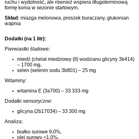
ruchu i wydolność, ale również wspiera długoterminową
formę konia w sezonie startowym.
Skład
: miazga melonowa, proszek buraczany, glukonian
wapnia
Dodatki (na 1 litr):
Pierwiastki śladowe:
miedź (chelat miedziowy (II) wodzianu glicyny 3b414)
– 1700 mg,
selen (selenin sodu 3b801) – 25 mg
Witaminy:
witamina E (3a700) – 33 333 mg
Dodatki sensoryczne:
glicyna (2b17034) – 33 300 mg
Analiza:
białko surowe 9,0%,
olej surowy <1,0%,