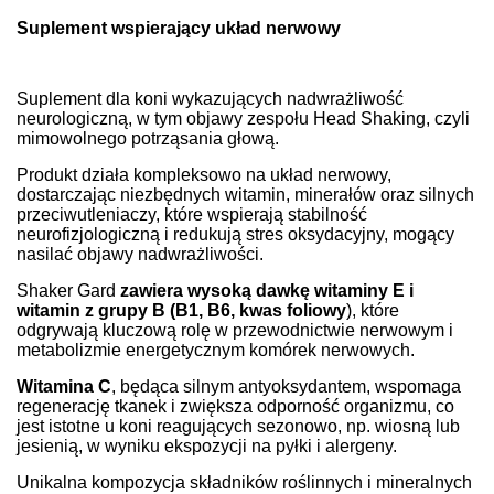
Suplement wspierający układ nerwowy
Suplement dla koni wykazujących nadwrażliwość
neurologiczną, w tym objawy zespołu Head Shaking, czyli
mimowolnego potrząsania głową.
Produkt działa kompleksowo na układ nerwowy,
dostarczając niezbędnych witamin, minerałów oraz silnych
przeciwutleniaczy, które wspierają stabilność
neurofizjologiczną i redukują stres oksydacyjny, mogący
nasilać objawy nadwrażliwości.
Shaker Gard
zawiera wysoką dawkę witaminy E i
witamin z grupy B (B1, B6, kwas foliowy
), które
odgrywają kluczową rolę w przewodnictwie nerwowym i
metabolizmie energetycznym komórek nerwowych.
Witamina C
, będąca silnym antyoksydantem, wspomaga
regenerację tkanek i zwiększa odporność organizmu, co
jest istotne u koni reagujących sezonowo, np. wiosną lub
jesienią, w wyniku ekspozycji na pyłki i alergeny.
Unikalna kompozycja składników roślinnych i mineralnych