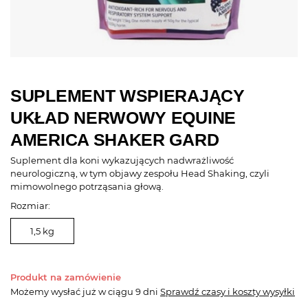
SUPLEMENT WSPIERAJĄCY
UKŁAD NERWOWY EQUINE
AMERICA SHAKER GARD
Suplement dla koni wykazujących nadwrażliwość
neurologiczną, w tym objawy zespołu Head Shaking, czyli
mimowolnego potrząsania głową.
Rozmiar:
1,5 kg
Produkt na zamówienie
Możemy wysłać już
w ciągu 9 dni
Sprawdź czasy i koszty wysyłki