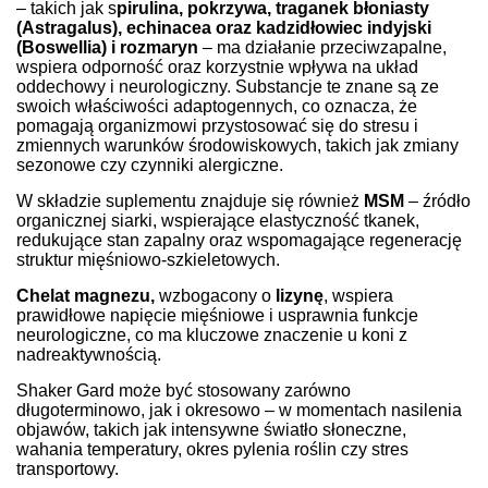
– takich jak s
pirulina, pokrzywa, traganek błoniasty
(Astragalus), echinacea oraz kadzidłowiec indyjski
(Boswellia) i rozmaryn
– ma działanie przeciwzapalne,
wspiera odporność oraz korzystnie wpływa na układ
oddechowy i neurologiczny. Substancje te znane są ze
swoich właściwości adaptogennych, co oznacza, że
pomagają organizmowi przystosować się do stresu i
zmiennych warunków środowiskowych, takich jak zmiany
sezonowe czy czynniki alergiczne.
W składzie suplementu znajduje się również
MSM
– źródło
organicznej siarki, wspierające elastyczność tkanek,
redukujące stan zapalny oraz wspomagające regenerację
struktur mięśniowo-szkieletowych.
Chelat magnezu,
wzbogacony o
lizynę
, wspiera
prawidłowe napięcie mięśniowe i usprawnia funkcje
neurologiczne, co ma kluczowe znaczenie u koni z
nadreaktywnością.
Shaker Gard może być stosowany zarówno
długoterminowo, jak i okresowo – w momentach nasilenia
objawów, takich jak intensywne światło słoneczne,
wahania temperatury, okres pylenia roślin czy stres
transportowy.