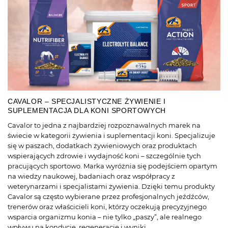
CAVALOR – SPECJALISTYCZNE ŻYWIENIE I
SUPLEMENTACJA DLA KONI SPORTOWYCH
Cavalor to jedna z najbardziej rozpoznawalnych marek na
świecie w kategorii żywienia i suplementacji koni. Specjalizuje
się w paszach, dodatkach żywieniowych oraz produktach
wspierających zdrowie i wydajność koni – szczególnie tych
pracujących sportowo. Marka wyróżnia się podejściem opartym
na wiedzy naukowej, badaniach oraz współpracy z
weterynarzami i specjalistami żywienia. Dzięki temu produkty
Cavalor są często wybierane przez profesjonalnych jeźdźców,
trenerów oraz właścicieli koni, którzy oczekują precyzyjnego
wsparcia organizmu konia – nie tylko „paszy”, ale realnego
wpływu na kondycję, regenerację i wyniki.