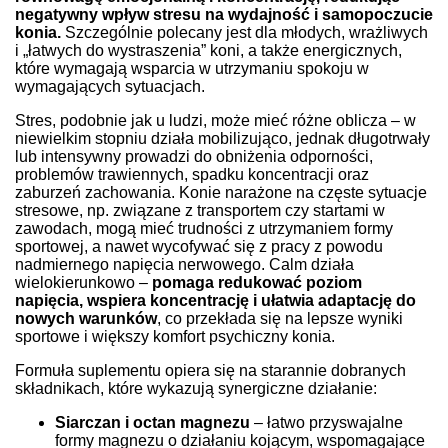
negatywny wpływ stresu na wydajność i samopoczucie
konia.
Szczególnie polecany jest dla młodych, wrażliwych
i „łatwych do wystraszenia” koni, a także energicznych,
które wymagają wsparcia w utrzymaniu spokoju w
wymagających sytuacjach.
Stres, podobnie jak u ludzi, może mieć różne oblicza – w
niewielkim stopniu działa mobilizująco, jednak długotrwały
lub intensywny prowadzi do obniżenia odporności,
problemów trawiennych, spadku koncentracji oraz
zaburzeń zachowania. Konie narażone na częste sytuacje
stresowe, np. związane z transportem czy startami w
zawodach, mogą mieć trudności z utrzymaniem formy
sportowej, a nawet wycofywać się z pracy z powodu
nadmiernego napięcia nerwowego. Calm działa
wielokierunkowo –
pomaga redukować poziom
napięcia, wspiera koncentrację i ułatwia adaptację do
nowych warunków
, co przekłada się na lepsze wyniki
sportowe i większy komfort psychiczny konia.
Formuła suplementu opiera się na starannie dobranych
składnikach, które wykazują synergiczne działanie:
Siarczan i octan magnezu
– łatwo przyswajalne
formy magnezu o działaniu kojącym, wspomagające