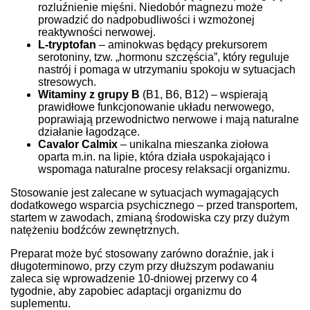
rozluźnienie mięśni. Niedobór magnezu może
prowadzić do nadpobudliwości i wzmożonej
reaktywności nerwowej.
L-tryptofan
– aminokwas będący prekursorem
serotoniny, tzw. „hormonu szczęścia”, który reguluje
nastrój i pomaga w utrzymaniu spokoju w sytuacjach
stresowych.
Witaminy z grupy B
(B1, B6, B12) – wspierają
prawidłowe funkcjonowanie układu nerwowego,
poprawiają przewodnictwo nerwowe i mają naturalne
działanie łagodzące.
Cavalor Calmix
– unikalna mieszanka ziołowa
oparta m.in. na lipie, która działa uspokajająco i
wspomaga naturalne procesy relaksacji organizmu.
Stosowanie jest zalecane w sytuacjach wymagających
dodatkowego wsparcia psychicznego – przed transportem,
startem w zawodach, zmianą środowiska czy przy dużym
natężeniu bodźców zewnętrznych.
Preparat może być stosowany zarówno doraźnie, jak i
długoterminowo, przy czym przy dłuższym podawaniu
zaleca się wprowadzenie 10-dniowej przerwy co 4
tygodnie, aby zapobiec adaptacji organizmu do
suplementu.