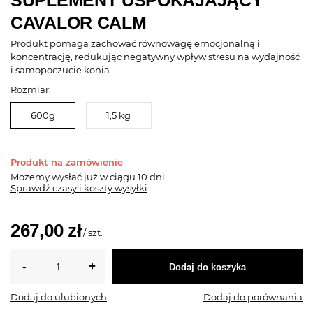
SUPLEMENT USPOKAJAJĄCY
CAVALOR CALM
Produkt pomaga zachować równowagę emocjonalną i
koncentrację, redukując negatywny wpływ stresu na wydajność
i samopoczucie konia.
Rozmiar:
600g
1,5 kg
Produkt na zamówienie
Możemy wysłać już
w ciągu 10 dni
Sprawdź czasy i koszty wysyłki
267,00 zł
/
szt.
Dodaj do koszyka
Dodaj do ulubionych
Dodaj do porównania