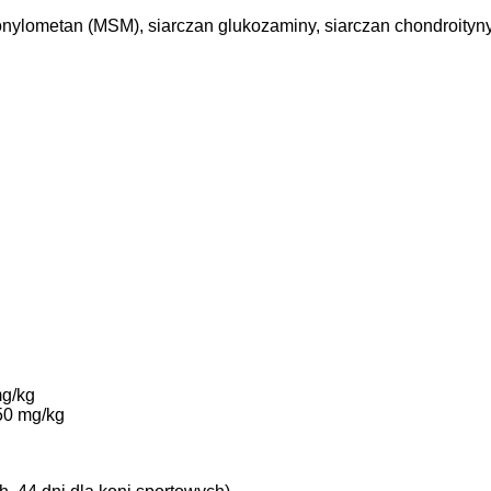
fonylometan (MSM), siarczan glukozaminy, siarczan chondroityny
mg/kg
50 mg/kg