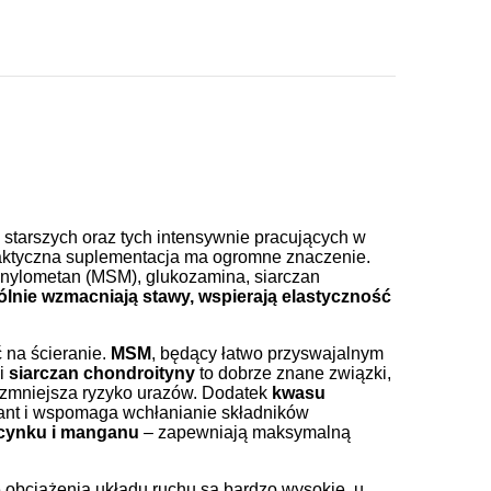
 starszych oraz tych intensywnie pracujących w
filaktyczna suplementacja ma ogromne znaczenie.
fonylometan (MSM), glukozamina, siarczan
ólnie wzmacniają stawy, wspierają elastyczność
 na ścieranie.
MSM
, będący łatwo przyswajalnym
i
siarczan chondroityny
to dobrze znane związki,
 zmniejsza ryzyko urazów. Dodatek
kwasu
dant i wspomaga wchłanianie składników
 cynku i manganu
– zapewniają maksymalną
e obciążenia układu ruchu są bardzo wysokie, u