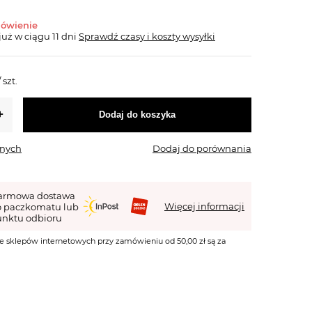
mówienie
już
w ciągu 11 dni
Sprawdź czasy i koszty wysyłki
/
szt.
Dodaj do koszyka
onych
Dodaj do porównania
armowa dostawa
Więcej informacji
o paczkomatu lub
nktu odbioru
e sklepów internetowych przy zamówieniu od 50,00 zł są za