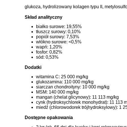
glukoza, hydrolizowany kolagen typu II, metylosul
Skład analityczny
białko surowe: 19,55%
tłuszcz surowy: 0,10%
popiół surowy: 7,53%
włókno surowe: <0,5%
wapń: 1,20%
fosfor: 0,82%
sód: 0,53%
Dodatki
witamina C: 25 000 mg/kg
glukozamina: 110 000 mg/kg
siarczan chondroityny: 10 000 mg/kg
MSM: 140 000 mg/kg
mangan (chelat glicynowy): 11 113 mg/kg
cynk (hydroksychlorek monohydrat): 11 113 
miedź (chlorowodorek trójhydroksylowy): 1 2
Dostępne opakowania