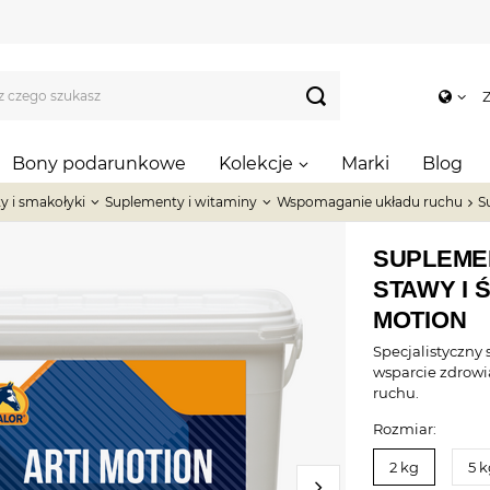
Z
Bony podarunkowe
Kolekcje
Marki
Blog
y i smakołyki
Suplementy i witaminy
Wspomaganie układu ruchu
S
SUPLEME
STAWY I 
MOTION
Specjalistyczny 
wsparcie zdrowi
ruchu.
Rozmiar:
2 kg
5 