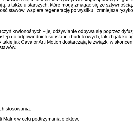
tują, a także u starszych, które mogą zmagać się ze sztywnością
ć stawów, wspiera regenerację po wysiłku i zmniejsza ryzyko 
aczyń krwionośnych – jej odżywianie odbywa się poprzez dyfu
ostęp do odpowiednich substancji budulcowych, takich jak kolag
 takie jak Cavalor Arti Motion dostarczają te związki w skoncen
 stawów.
ch stosowania.
i Matrix
w celu podtrzymania efektów.