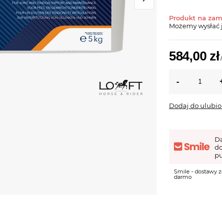
Produkt na za
Możemy wysłać 
584,00 zł
Dodaj do ulubi
D
d
pu
Smile - dostawy z
darmo