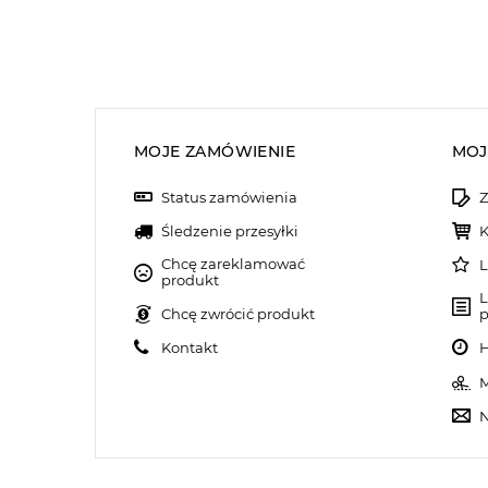
MOJE ZAMÓWIENIE
MOJ
Status zamówienia
Z
Śledzenie przesyłki
K
Chcę zareklamować
L
produkt
L
Chcę zwrócić produkt
p
Kontakt
H
M
N