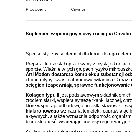
Producent
Cavalor
Suplement wspierający stawy i ścięgna Cavalor 
Specjalistyczny suplement dla koni, którego celem 
Preparat ten został opracowany z myślą o koniach
sporcie. Właśnie w tych grupach ryzyko mikrouszko
Arti Motion dostarcza kompleksu substancji o
chondroityny, kwas hialuronowy, witamina C oraz 
ścięgien i zapewniają sprawne funkcjonowanie 
Kolagen typu II
jest podstawowym składnikiem chr
źródłem siarki, wspiera syntezę tkanki łącznej, chr
które wspierają odbudowę chrząstki stawowej i w
hialuronowego
wzmacnia ten efekt, poprawiając 
aktywnych, a także wzmacnia odporność organizmu
biodostępność, wspierając procesy regeneracyjne 
Arti Motion to suplement o szerokim zastosowaniu 