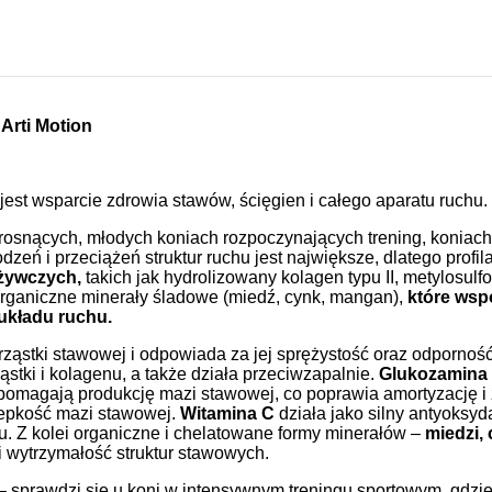
Arti Motion
jest wsparcie zdrowia stawów, ścięgien i całego aparatu ruchu.
 rosnących, młodych koniach rozpoczynających trening, koniach
dzeń i przeciążeń struktur ruchu jest największe, dlatego pro
dżywczych,
takich jak hydrolizowany kolagen typu II, metylosul
organiczne minerały śladowe (miedź, cynk, mangan),
które wsp
układu ruchu.
ząstki stawowej i odpowiada za jej sprężystość oraz odporność
ząstki i kolagenu, a także działa przeciwzapalnie.
Glukozamina
spomagają produkcję mazi stawowej, co poprawia amortyzację i
lepkość mazi stawowej.
Witamina C
działa jako silny antyoksy
. Z kolei organiczne i chelatowane formy minerałów –
miedzi,
i wytrzymałość struktur stawowych.
– sprawdzi się u koni w intensywnym treningu sportowym, gdzi