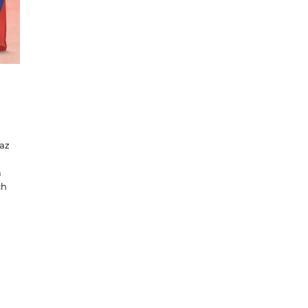
raz
a
ch