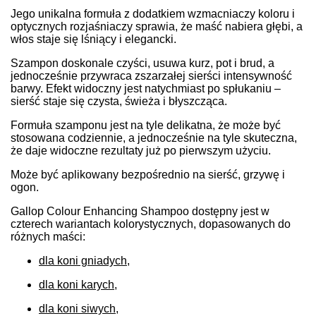
Jego unikalna formuła z dodatkiem wzmacniaczy koloru i
optycznych rozjaśniaczy sprawia, że maść nabiera głębi, a
włos staje się lśniący i elegancki.
Szampon doskonale czyści, usuwa kurz, pot i brud, a
jednocześnie przywraca zszarzałej sierści intensywność
barwy. Efekt widoczny jest natychmiast po spłukaniu –
sierść staje się czysta, świeża i błyszcząca.
Formuła szamponu jest na tyle delikatna, że może być
stosowana codziennie, a jednocześnie na tyle skuteczna,
że daje widoczne rezultaty już po pierwszym użyciu.
Może być aplikowany bezpośrednio na sierść, grzywę i
ogon.
Gallop Colour Enhancing Shampoo dostępny jest w
czterech wariantach kolorystycznych, dopasowanych do
różnych maści:
dla koni gniadych,
dla koni karych,
dla koni siwych,