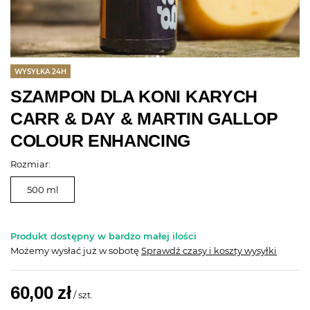
WYSYŁKA 24H
SZAMPON DLA KONI KARYCH
CARR & DAY & MARTIN GALLOP
COLOUR ENHANCING
Rozmiar:
500 ml
Produkt dostępny w bardzo małej ilości
Możemy wysłać już
w sobotę
Sprawdź czasy i koszty wysyłki
60,00 zł
/
szt.