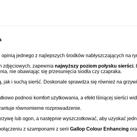
na
się opinią jednego z najlepszych środków nabłyszczających na ry
ch zdjęciowych, zapewnia
najwyższy poziom połysku sierści
,
ia, nie obawiając się przesunięcia siodła czy czapraka.
ak i suchą sierść. Doskonale sprawdza się również na grzywie 
kowo podnosi komfort użytkowania, a efekt lśniącej sierści wido
warantuje równomierne rozprowadzenie.
grzywę lub ogon, a następnie wyszczotkować, aby uzyskać jedno
połączeniu z szamponami z serii
Gallop Colour Enhancing
or