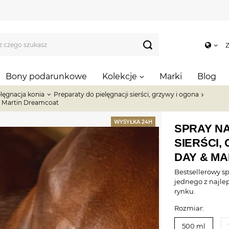
Z
Bony podarunkowe
Kolekcje
Marki
Blog
elęgnacja konia
Preparaty do pielęgnacji sierści, grzywy i ogona
 & Martin Dreamcoat
WYSYŁKA 24H
SPRAY N
SIERŚCI,
DAY & M
Bestsellerowy spr
jednego z najle
rynku.
Rozmiar:
500 ml