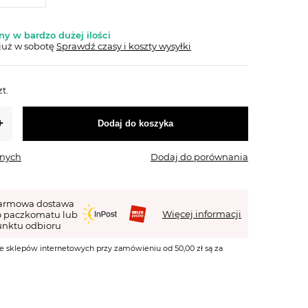
y w bardzo dużej ilości
już
w sobotę
Sprawdź czasy i koszty wysyłki
zt.
Dodaj do koszyka
onych
Dodaj do porównania
armowa dostawa
Więcej informacji
o paczkomatu lub
nktu odbioru
e sklepów internetowych przy zamówieniu od 50,00 zł są za