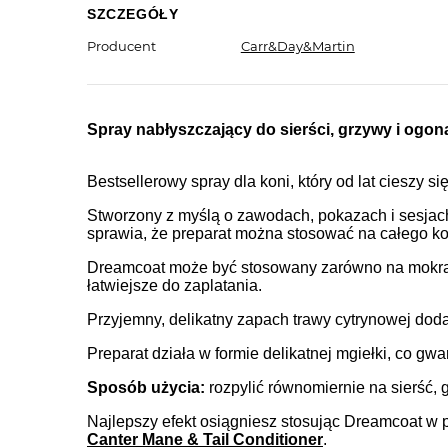
SZCZEGÓŁY
Producent
Carr&Day&Martin
Spray nabłyszczający do sierści, grzywy i ogo
Bestsellerowy spray dla koni, który od lat cieszy 
Stworzony z myślą o zawodach, pokazach i sesja
sprawia, że preparat można stosować na całego kon
Dreamcoat może być stosowany zarówno na mokrą, j
łatwiejsze do zaplatania.
Przyjemny, delikatny zapach trawy cytrynowej dodat
Preparat działa w formie delikatnej mgiełki, co g
Sposób użycia:
rozpylić równomiernie na sierść, 
Najlepszy efekt osiągniesz stosując Dreamcoat w 
Canter Mane & Tail Conditioner
.