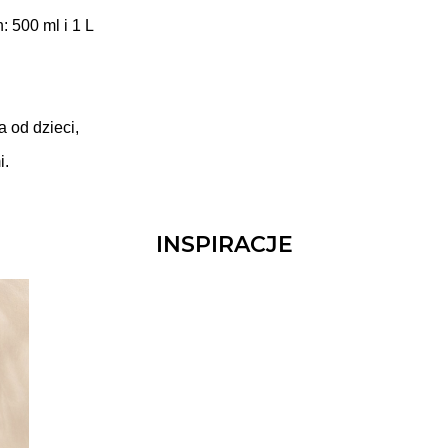
 500 ml i 1 L
 od dzieci,
i.
INSPIRACJE