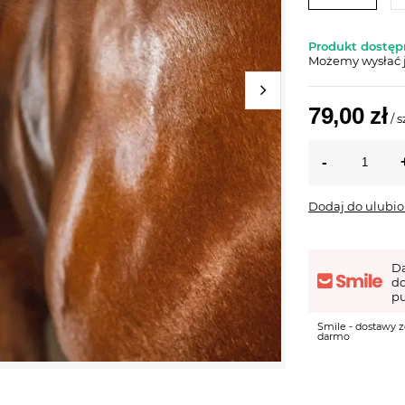
Produkt dostępn
Możemy wysłać 
79,00 zł
/
s
Dodaj do ulubi
D
d
pu
Smile - dostawy z
darmo