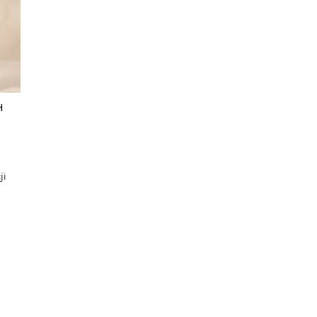
H
j
ji