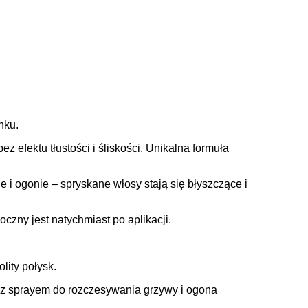
nku.
 bez efektu tłustości i śliskości. Unikalna formuła
i ogonie – spryskane włosy stają się błyszczące i
czny jest natychmiast po aplikacji.
lity połysk.
az sprayem do rozczesywania grzywy i ogona