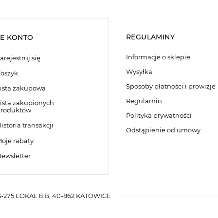
REGULAMINY
E KONTO
Informacje o sklepie
arejestruj się
Wysyłka
oszyk
Sposoby płatności i prowizje
ista zakupowa
Regulamin
ista zakupionych
roduktów
Polityka prywatności
istoria transakcji
Odstąpienie od umowy
oje rabaty
ewsletter
-275 LOKAL 8 B
,
40-862
KATOWICE