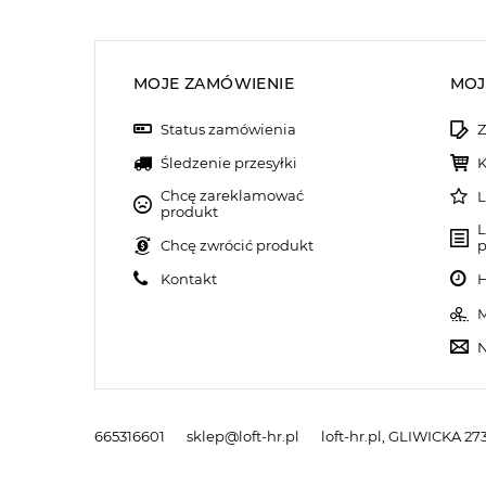
MOJE ZAMÓWIENIE
MOJ
Status zamówienia
Z
Śledzenie przesyłki
K
Chcę zareklamować
L
produkt
L
Chcę zwrócić produkt
p
Kontakt
H
M
N
665316601
sklep@loft-hr.pl
loft-hr.pl
,
GLIWICKA 273