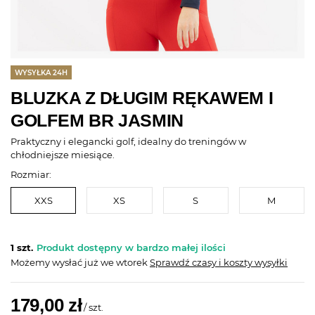
WYSYŁKA 24H
BLUZKA Z DŁUGIM RĘKAWEM I
GOLFEM BR JASMIN
Praktyczny i elegancki golf, idealny do treningów w
chłodniejsze miesiące.
Rozmiar:
XXS
XS
S
M
1 szt.
Produkt dostępny w bardzo małej ilości
Możemy wysłać już
we wtorek
Sprawdź czasy i koszty wysyłki
179,00 zł
/
szt.