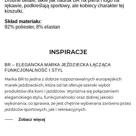
Drobne detale, takie jak nadruk BR na piersi i logo na
rękawie, podkreślają sportowy, ale kobiecy charakter tej
koszulki.
Skład materiału:
92% poliester, 8% elastan
INSPIRACJE
BR – ELEGANCKA MARKA JEŹDZIECKA ŁĄCZĄCA
FUNKCJONALNOŚĆ I STYL
Marka BR to jedna z dobrze rozpoznawalnych europejskich
marek jeździeckich, która od lat oferuje szeroki wybór
produktów dla koni i jeźdźców. Wyróżnia się połączeniem
eleganckiego stylu, funkcjonalności oraz dobrej jakości
wykonania, co sprawia, że jest chętnie wybierana zarówno przez
jeźdźców sportowych, jak i rekreacyjnych.
Zobacz więcej