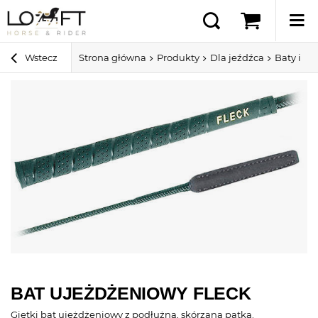
Wstecz
Strona główna
Produkty
Dla jeźdźca
Baty i pa
BAT UJEŻDŻENIOWY FLECK
Giętki bat ujeżdżeniowy z podłużną, skórzaną patką.