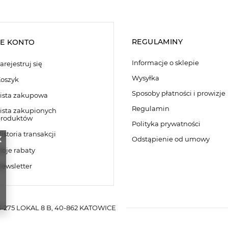
REGULAMINY
E KONTO
Informacje o sklepie
arejestruj się
Wysyłka
oszyk
Sposoby płatności i prowizje
ista zakupowa
Regulamin
ista zakupionych
roduktów
Polityka prywatności
istoria transakcji
Odstąpienie od umowy
oje rabaty
ewsletter
-275 LOKAL 8 B
,
40-862
KATOWICE