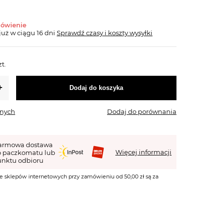
mówienie
już
w ciągu 16 dni
Sprawdź czasy i koszty wysyłki
zt.
Dodaj do koszyka
onych
Dodaj do porównania
armowa dostawa
Więcej informacji
o paczkomatu lub
nktu odbioru
e sklepów internetowych przy zamówieniu od 50,00 zł są za