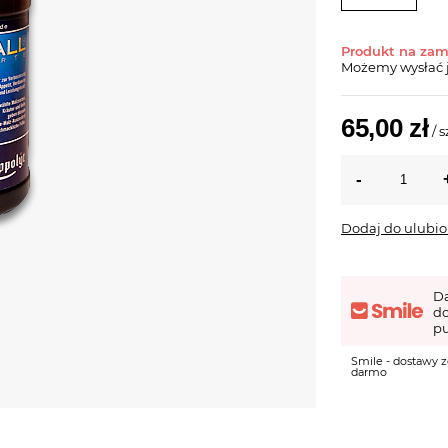
Produkt na za
Możemy wysłać 
65,00 zł
/
s
Dodaj do ulubi
D
d
pu
Smile - dostawy z
darmo