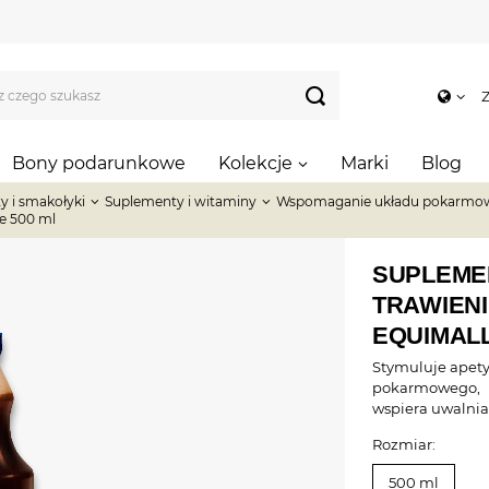
Z
Bony podarunkowe
Kolekcje
Marki
Blog
y i smakołyki
Suplementy i witaminy
Wspomaganie układu pokarmo
te 500 ml
SUPLEME
TRAWIENI
EQUIMALL
Stymuluje apet
pokarmowego,
wspiera uwalnia
Rozmiar:
500 ml