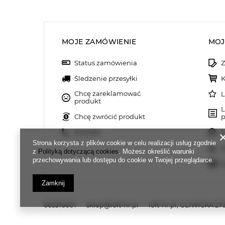
MOJE ZAMÓWIENIE
MOJ
Status zamówienia
Z
Śledzenie przesyłki
K
Chcę zareklamować
L
produkt
L
Chcę zwrócić produkt
p
Kontakt
H
Strona korzysta z plików cookie w celu realizacji usług zgodnie
M
z
Polityką dotyczącą cookies
. Możesz określić warunki
przechowywania lub dostępu do cookie w Twojej przeglądarce.
N
Zamknij
665316601
sklep@loft-hr.pl
loft-hr.pl
,
GLIWICKA 273